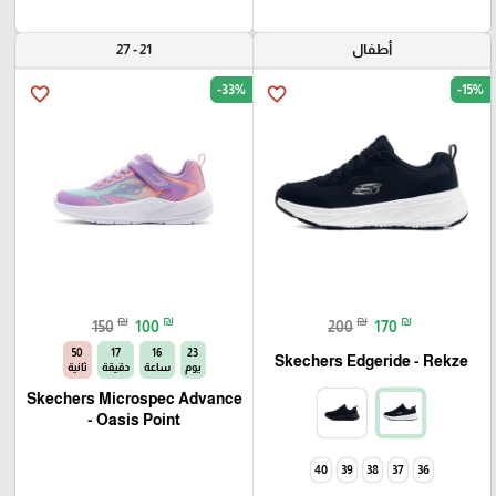
أطفال
21 - 27
-33%
-15%
favorite_border
favorite_border
₪
₪
₪
₪
150
100
200
170
49
17
16
23
Skechers Edgeride - Rekze‏
يوم
ساعة
دقيقة
ثانية
Skechers Microspec Advance
- Oasis Point
40
39
38
37
36