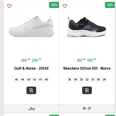
-28%
-33%
favorite_border
favorite_border
₪
₪
₪
₪
280
200
150
100
Golf & Horse - 20048
Skechers GOrun 650 - Norvo
45
44
43
42
41
40
35
34
33
32
31
30
29
add_shopping_cart
add_shopping_cart
27 - 35
رجال