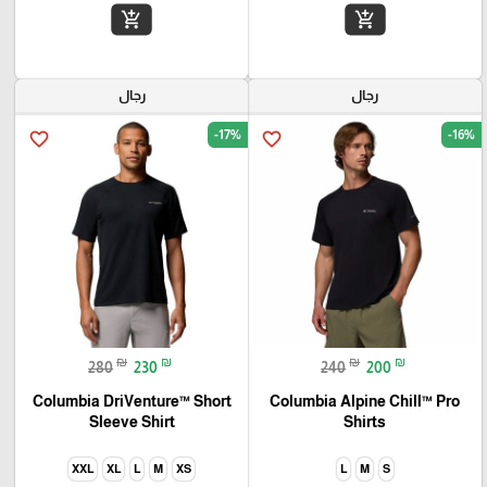
add_shopping_cart
add_shopping_cart
رجال
رجال
-17%
-16%
favorite_border
favorite_border
₪
₪
₪
₪
280
230
240
200
Columbia DriVenture™ Short
Columbia Alpine Chill™ Pro
Sleeve Shirt
Shirts
XXL
XL
L
M
XS
L
M
S