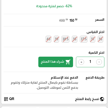
-62%
خصم لفترة محدودة
السعر
₪
₪
400
150
اختر القياس
40
39
38.5
38
37.5
37
36
اختر الكمية
shopping_cart
شراء هذا المنتج
+
-
طريقة الدفع
الدفع عند الإستلام
ببساطة نقوم بايصال المنتج لغاية منزلك وتقوم
بدفع الثمن لموظف التوصيل.
qr_code
public
نسخ رابط المنتج
QR