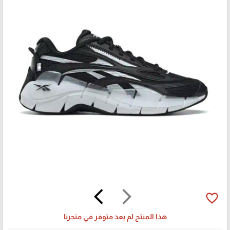
arrow_back_ios
arrow_forward_ios
favorite_border
هذا المنتج لم يعد متوفر في متجرنا