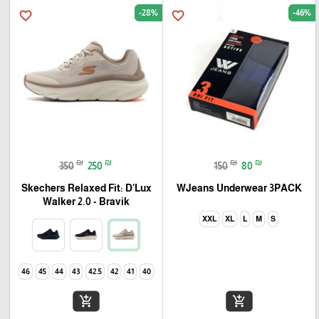
-28%
-46%
favorite_border
favorite_border
₪
₪
₪
₪
350
250
150
80
Skechers Relaxed Fit: D'Lux
WJeans Underwear 3PACK
Walker 2.0 - Bravik
XXL
XL
L
M
S
46
45
44
43
42.5
42
41
40
add_shopping_cart
add_shopping_cart