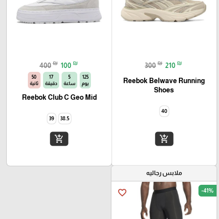
₪
₪
₪
₪
400
100
300
210
49
17
5
125
Reebok Belwave Running
يوم
ساعة
دقيقة
ثانية
Shoes‏
Reebok Club C Geo Mid
40
39
38.5
add_shopping_cart
add_shopping_cart
ملابس رجاليه
-41%
favorite_border