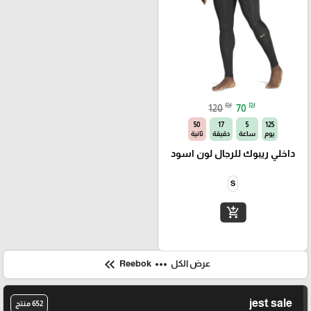
₪
₪
120
70
49
17
5
125
يوم
ساعة
دقيقة
ثانية
داخلي ريبوك للرجال لون اسود
S
add_shopping_cart
keyboard_double_arrow_left
more_horiz
عرض الكل
Reebok
jest sale
652 منتج