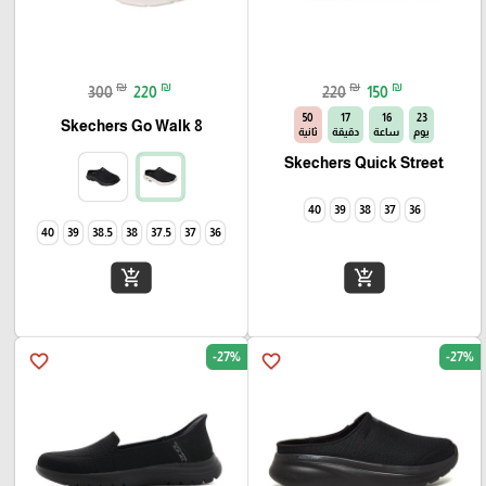
₪
₪
₪
₪
300
220
220
150
49
17
16
23
Skechers Go Walk 8
يوم
ساعة
دقيقة
ثانية
Skechers Quick Street
40
39
38
37
36
40
39
38.5
38
37.5
37
36
add_shopping_cart
add_shopping_cart
-27%
-27%
favorite_border
favorite_border