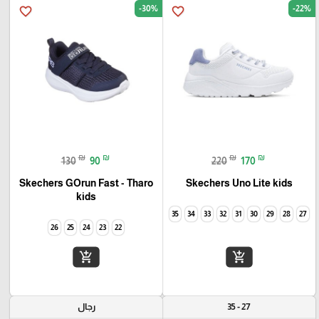
-30%
-22%
favorite_border
favorite_border
₪
₪
₪
₪
130
90
220
170
Skechers GOrun Fast - Tharo
Skechers Uno Lite kids
kids
35
34
33
32
31
30
29
28
27
26
25
24
23
22
add_shopping_cart
add_shopping_cart
27 - 35
رجال