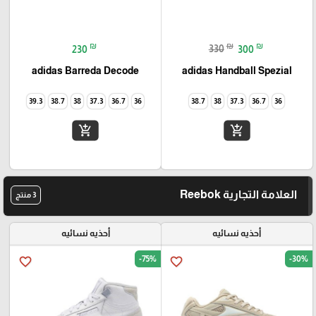
₪
₪
₪
230
330
300
adidas Barreda Decode
adidas Handball Spezial
39.3
38.7
38
37.3
36.7
36
38.7
38
37.3
36.7
36
add_shopping_cart
add_shopping_cart
العلامة التجارية Reebok
3 منتج
أحذيه نسائيه
أحذيه نسائيه
-75%
-30%
favorite_border
favorite_border