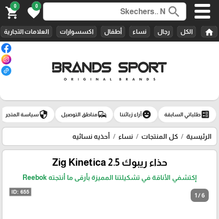
0
0
search
shopping_cart
favorite
home
الكل
رجال
نساء
أطفال
اكسسوارات
العلامات التجارية
security
commute
emoji_emotions
ballot
طلباتي السابقة
آراء زبائننا
مناطق التوصيل
سياسة المتجر
الرئيسية
كل المنتجات
نساء
أحذيه نسائيه
حذاء ريبوك Zig Kinetica 2.5
إكتشفي الأناقة في تشكيلتنا المميزة بأرقى ما أنتجته Reebok
1 / 6