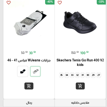
-40%
-33%
favorite_border
favorite_border
₪
₪
₪
₪
50
30
150
100
Skechers Tenis Go Run 400 V2
جرابات WJeans قياس 41 - 46
kids
35
34
33
32
31
30
29
27
add_shopping_cart
add_shopping_cart
ملابس داخليه
رجال