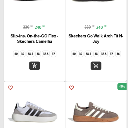
₪
₪
₪
₪
330
240
330
240
Slip-ins: On-the-GO Flex -
Skechers Go Walk Arch Fit N-
Joy
Camellia‏ Skechers
40
39
38.5
38
37.5
37
40
39
38.5
38
37.5
37
36
add_shopping_cart
add_shopping_cart
-9%
favorite_border
favorite_border