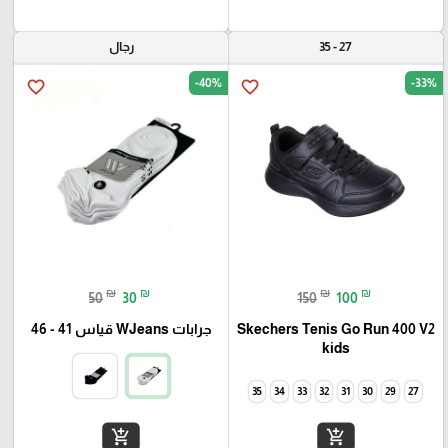
27 - 35
رجال
-40%
-33%
favorite_border
favorite_border
₪
₪
₪
₪
50
30
150
100
Skechers Tenis Go Run 400 V2
جرابات WJeans قياس 41 - 46
kids
35
34
33
32
31
30
29
27
add_shopping_cart
add_shopping_cart