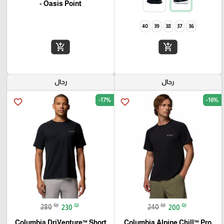
- Oasis Point
40
39
38
37
36
add_shopping_cart
add_shopping_cart
رجال
رجال
-17%
-16%
favorite_border
favorite_border
₪
₪
₪
₪
280
230
240
200
Columbia DriVenture™ Short
Columbia Alpine Chill™ Pro