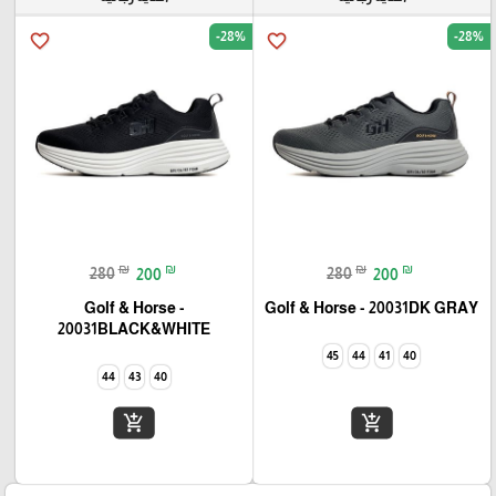
-28%
-28%
favorite_border
favorite_border
₪
₪
₪
₪
280
200
280
200
Golf & Horse -
Golf & Horse - 20031DK GRAY
20031BLACK&WHITE
45
44
41
40
44
43
40
add_shopping_cart
add_shopping_cart