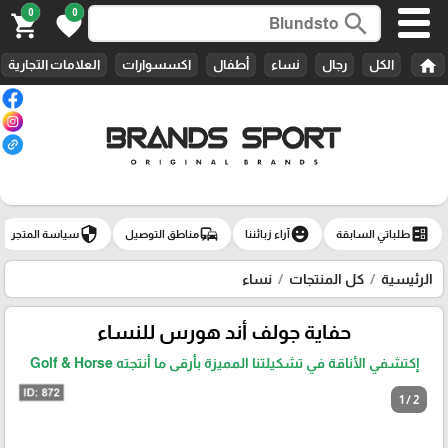
0
0
search
shopping_cart
favorite
home
الكل
رجال
نساء
أطفال
اكسسوارات
العلامات التجارية
security
commute
emoji_emotions
ballot
طلباتي السابقة
آراء زبائننا
مناطق التوصيل
سياسة المتجر
الرئيسية
كل المنتجات
نساء
حفاية جولف أند هورس للنساء
إكتشفي الأناقة في تشكيلتنا المميزة بأرقى ما أنتجته Golf & Horse
1 / 2