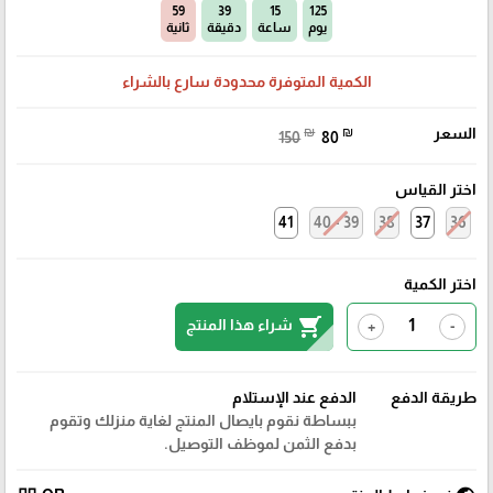
58
39
15
125
يوم
ساعة
دقيقة
ثانية
الكمية المتوفرة محدودة سارع بالشراء
السعر
₪
₪
150
80
اختر القياس
41
39 - 40
38
37
36
اختر الكمية
shopping_cart
شراء هذا المنتج
+
-
طريقة الدفع
الدفع عند الإستلام
ببساطة نقوم بايصال المنتج لغاية منزلك وتقوم
بدفع الثمن لموظف التوصيل.