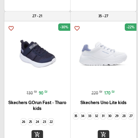
21 - 27
27 - 35
-30%
-22%
favorite_border
favorite_border
₪
₪
₪
₪
130
90
220
170
Skechers GOrun Fast - Tharo
Skechers Uno Lite kids
kids
35
34
33
32
31
30
29
28
27
26
25
24
23
22
add_shopping_cart
add_shopping_cart