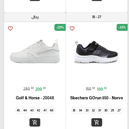
27 - 35
رجال
-28%
-33%
favorite_border
favorite_border
₪
₪
₪
₪
280
200
150
100
Golf & Horse - 20048
Skechers GOrun 650 - Norvo
45
44
43
42
41
40
35
34
33
32
31
30
29
27
add_shopping_cart
add_shopping_cart