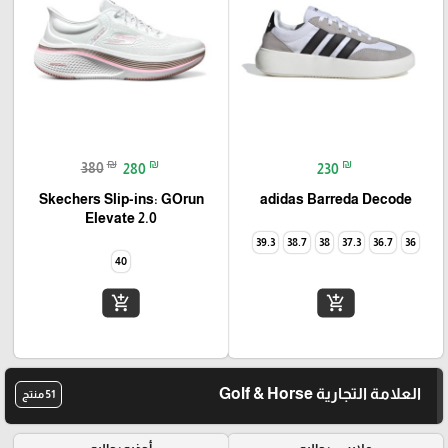
₪
₪
₪
380
280
230
Skechers Slip-ins: GOrun
adidas Barreda Decode
Elevate 2.0
39.3
38.7
38
37.3
36.7
36
40
add_shopping_cart
add_shopping_cart
العلامة التجارية Golf & Horse
51 منتج