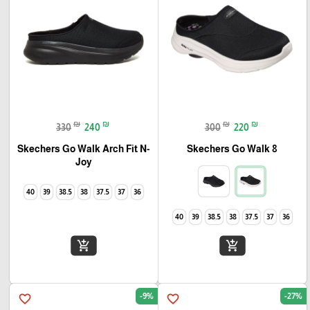
₪
₪
₪
₪
330
240
300
220
Skechers Go Walk Arch Fit N-
Skechers Go Walk 8
Joy
40
39
38.5
38
37.5
37
36
40
39
38.5
38
37.5
37
36
add_shopping_cart
add_shopping_cart
-9%
-27%
favorite_border
favorite_border