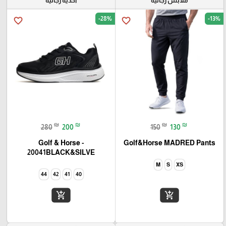
ملابس رجاليه
أحذيه رجاليه
-28%
-13%
favorite_border
favorite_border
₪
₪
₪
₪
280
200
150
130
Golf & Horse -
Golf&Horse MADRED Pants
20041BLACK&SILVE
M
S
XS
44
42
41
40
add_shopping_cart
add_shopping_cart