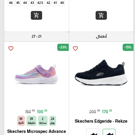
46
45
44
43
42.5
42
41
40
add_shopping_cart
add_shopping_cart
أطفال
21 - 27
-33%
-15%
favorite_border
favorite_border
₪
₪
₪
₪
150
100
200
170
58
39
2
24
Skechers Edgeride - Rekze‏
يوم
ساعة
دقيقة
ثانية
Skechers Microspec Advance