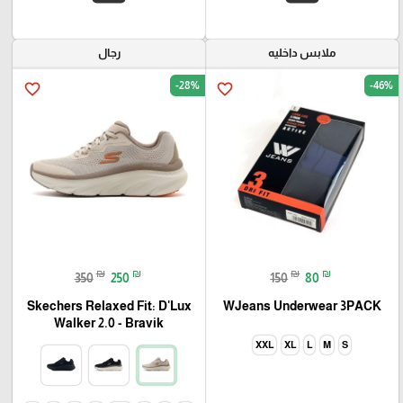
ملابس داخليه
رجال
-28%
-46%
favorite_border
favorite_border
₪
₪
₪
₪
350
250
150
80
Skechers Relaxed Fit: D'Lux
WJeans Underwear 3PACK
Walker 2.0 - Bravik
XXL
XL
L
M
S