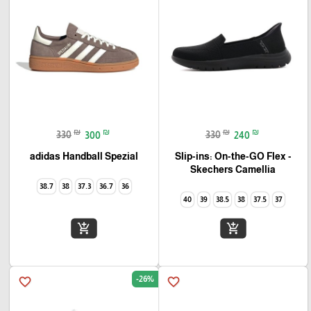
₪
₪
₪
₪
330
300
330
240
adidas Handball Spezial
Slip-ins: On-the-GO Flex -
Camellia‏ Skechers
38.7
38
37.3
36.7
36
40
39
38.5
38
37.5
37
add_shopping_cart
add_shopping_cart
-26%
favorite_border
favorite_border