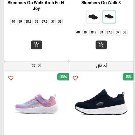
Skechers Go Walk Arch Fit N-
Skechers Go Walk 8
Joy
40
39
38.5
38
37.5
37
36
40
39
38.5
38
37.5
37
36
add_shopping_cart
add_shopping_cart
أطفال
21 - 27
-33%
-15%
favorite_border
favorite_border