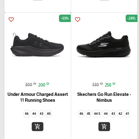
-33%
-24%
favorite_border
favorite_border
₪
₪
₪
₪
300
200
330
250
Under Armour Charged Assert
Skechers Go Run Elevate -
11 Running Shoes
Nimbus
46
44
43
40
46
45
44.5
44
43
42
41
add_shopping_cart
add_shopping_cart