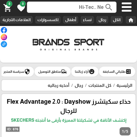
0
0
search
shopping_cart
favorite
home
الكل
رجال
نساء
أطفال
اكسسوارات
العلامات التجارية
security
commute
emoji_emotions
ballot
طلباتي السابقة
آراء زبائننا
مناطق التوصيل
سياسة المتجر
الرئيسية
كل المنتجات
رجال
أحذيه رجاليه
حذاء سكيتشرز Flex Advantage 2.0 : Dayshow
للرجال
إكتشف الأناقة في تشكيلتنا المميزة بأرقى ما أنتجته SKECHERS
1 / 5