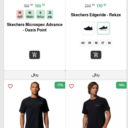
₪
₪
₪
₪
150
100
200
170
58
46
6
25
Skechers Edgeride - Rekze‏
يوم
ساعة
دقيقة
ثانية
Skechers Microspec Advance
- Oasis Point
40
39
38
37
36
add_shopping_cart
add_shopping_cart
رجال
رجال
-17%
-16%
favorite_border
favorite_border