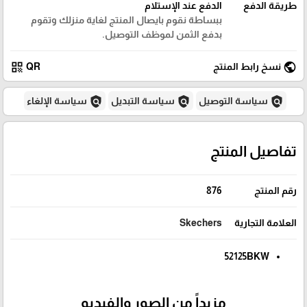
طريقة الدفع
الدفع عند الإستلام
ببساطة نقوم بايصال المنتج لغاية منزلك وتقوم
بدفع الثمن لموظف التوصيل.
qr_code
public
نسخ رابط المنتج
QR
policy
policy
policy
سياسة التوصيل
سياسة التبديل
سياسة الإلغاء
تفاصيل المنتج
رقم المنتج
876
العلامة التجارية
Skechers
52125BKW
مزيداً من الصور والفيديو