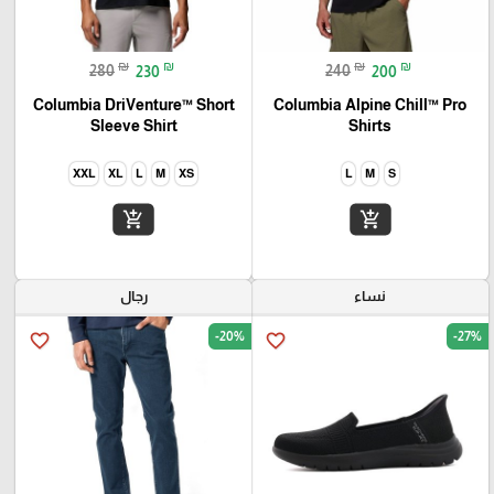
₪
₪
₪
₪
280
230
240
200
Columbia DriVenture™ Short
Columbia Alpine Chill™ Pro
Sleeve Shirt
Shirts
XXL
XL
L
M
XS
L
M
S
add_shopping_cart
add_shopping_cart
نساء
رجال
-20%
-27%
favorite_border
favorite_border