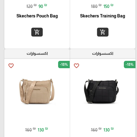
₪
₪
₪
₪
120
90
180
150
Skechers Pouch Bag
Skechers Training Bag
add_shopping_cart
add_shopping_cart
اكسسوارات
اكسسوارات
-18%
-18%
favorite_border
favorite_border
₪
₪
₪
₪
160
130
160
130