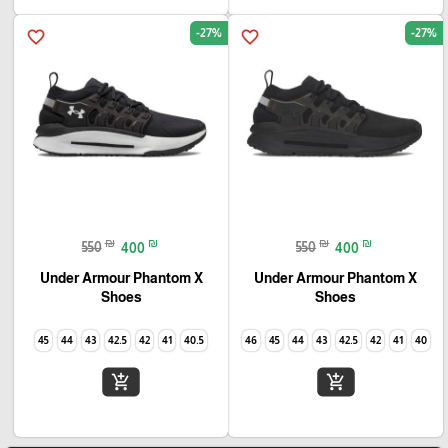
-27%
-27%
favorite_border
favorite_border
₪
₪
₪
₪
550
400
550
400
Under Armour Phantom X
Under Armour Phantom X
Shoes
Shoes
45
44
43
42.5
42
41
40.5
46
45
44
43
42.5
42
41
40
add_shopping_cart
add_shopping_cart