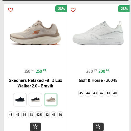
-28%
-28%
favorite_border
favorite_border
₪
₪
₪
₪
350
250
280
200
Skechers Relaxed Fit: D'Lux
Golf & Horse - 20048
Walker 2.0 - Bravik
45
44
43
42
41
40
46
45
44
43
42.5
42
41
40
add_shopping_cart
add_shopping_cart