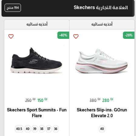
العلامة التجارية Skechers
194 منتج
أحذيه نسائيه
أحذيه نسائيه
-40%
-26%
favorite_border
favorite_border
₪
₪
₪
₪
250
150
380
280
Skechers Sport Summits - Fun
Skechers Slip-ins: GOrun
Elevate 2.0
Flare‏
40.5
40
39
38
37
36
40