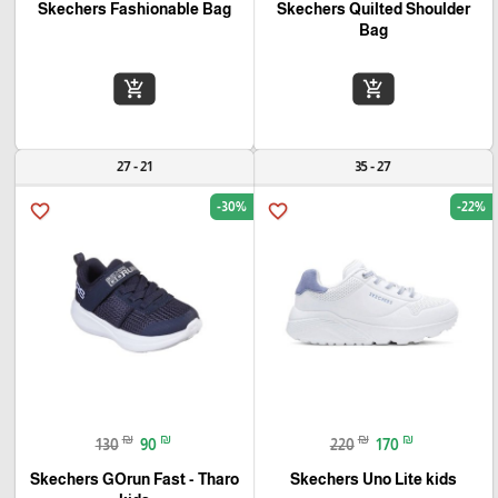
Skechers Fashionable Bag
Skechers Quilted Shoulder
Bag
add_shopping_cart
add_shopping_cart
21 - 27
27 - 35
-30%
-22%
favorite_border
favorite_border
₪
₪
₪
₪
130
90
220
170
Skechers GOrun Fast - Tharo
Skechers Uno Lite kids