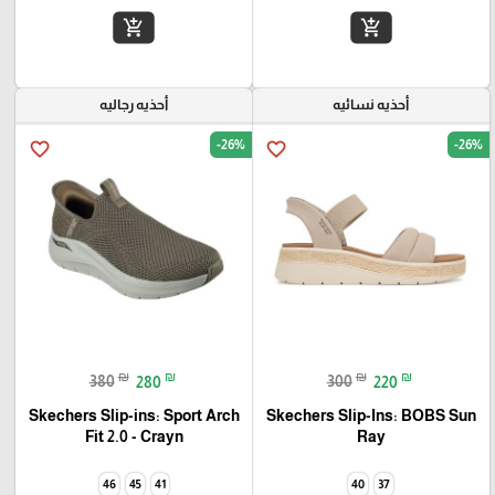
add_shopping_cart
add_shopping_cart
أحذيه نسائيه
أحذيه رجاليه
-26%
-26%
favorite_border
favorite_border
₪
₪
₪
₪
380
280
300
220
Skechers Slip-ins: Sport Arch
Skechers Slip-Ins: BOBS Sun
Fit 2.0 - Crayn
Ray
46
45
41
40
37