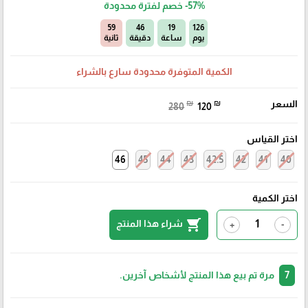
-57%
خصم لفترة محدودة
58
46
19
126
يوم
ساعة
دقيقة
ثانية
الكمية المتوفرة محدودة سارع بالشراء
السعر
₪
₪
280
120
اختر القياس
46
45
44
43
42.5
42
41
40
اختر الكمية
shopping_cart
شراء هذا المنتج
+
-
7
مرة تم بيع هذا المنتج لأشخاص آخرين.