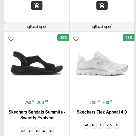
add_shopping_cart
add_shopping_cart
أحذيه نسائيه
أحذيه نسائيه
-20%
-28%
favorite_border
favorite_border
₪
₪
₪
₪
250
200
280
200
Skechers Flex Appeal 4.0‏
Skechers Sandals Summits -
Sweetly Evolved‏
41
40
39
38.5
37
40
39
38
37
36