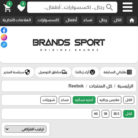
0
0
search
shopping_cart
favorite
home
الكل
رجال
نساء
أطفال
اكسسوارات
العلامات التجارية
security
commute
emoji_emotions
ballot
طلباتي السابقة
آراء زبائننا
مناطق التوصيل
سياسة المتجر
الرئيسية
كل المنتجات
Reebok
الكل
ملابس رجاليه
أحذيه نسائيه
نساء
شورتات
الكل
38.5
39
40