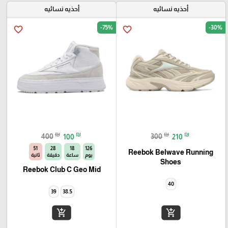
أحذيه نسائيه
أحذيه نسائيه
-75%
-30%
favorite_border
favorite_border
₪
₪
₪
₪
400
100
300
210
51
28
18
126
Reebok Belwave Running
يوم
ساعة
دقيقة
ثانية
Shoes‏
Reebok Club C Geo Mid
40
39
38.5
add_shopping_cart
add_shopping_cart