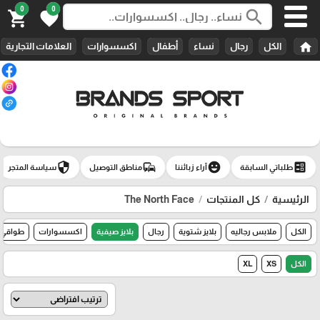
0
0
search
shopping_cart
favorite
home
الكل
رجال
نساء
أطفال
اكسسوارات
العلامات التجارية
security
commute
emoji_emotions
ballot
طلباتي السابقة
آراء زبائننا
مناطق التوصيل
سياسة المتجر
الرئيسية
كل المنتجات
The North Face
الكل
ملابس رجاليه
بلايز شتوية
رجال
بلايز صيفية
اكسسوارات
طواقي
الكل
XS
XL