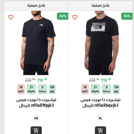
بلايز صيفية
بلايز صيفية
-50%
-50%
favorite_border
favorite_border
₪
₪
₪
₪
220
110
220
110
36
21
9
124
36
21
9
124
يوم
ساعة
دقيقة
ثانية
يوم
ساعة
دقيقة
ثانية
تيشيرت ذا نورث فيس
تيشيرت ذا نورث فيس
nf0a8bqvjk3 للرجال
nf0a89fpjk3 للرجال
XS
XL
add_shopping_cart
add_shopping_cart