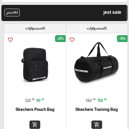
jest sale
653 منتج
اكسسوارات
اكسسوارات
-25%
-16%
favorite_border
favorite_border
₪
₪
₪
₪
120
90
180
150
Skechers Pouch Bag
Skechers Training Bag
add_shopping_cart
add_shopping_cart