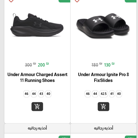
favorite_border
favorite_border
₪
₪
₪
₪
300
200
180
130
Under Armour Charged Assert
Under Armour Ignite Pro 8
11 Running Shoes
FixSlides
46
44
43
40
46
44
42.5
41
40
add_shopping_cart
add_shopping_cart
أحذيه رجاليه
أحذيه رجاليه