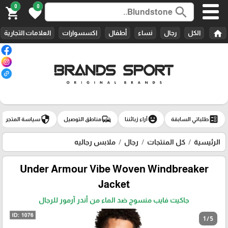
0
0
search
shopping_cart
favorite
home
الكل
رجال
نساء
أطفال
اكسسوارات
العلامات التجارية
security
commute
emoji_emotions
ballot
طلباتي السابقة
آراء زبائننا
مناطق التوصيل
سياسة المتجر
الرئيسية
كل المنتجات
رجال
ملابس رجاليه
Under Armour Vibe Woven Windbreaker
Jacket
جاكيت فايب منسوج ضد الماء من أندر آرمور للرجال
1 / 5