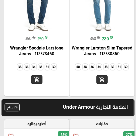
₪
₪
₪
₪
350
250
350
280
Wrangler Spodnie Larstone
Wrangler Larston Slim Tapered
Jeans - 112378460
Jeans - 112380860
38
36
34
33
31
30
40
38
36
34
33
32
31
30
add_shopping_cart
add_shopping_cart
العلامة التجارية Under Armour
79 منتج
حفايات
أحذيه رجاليه
-33%
-27%