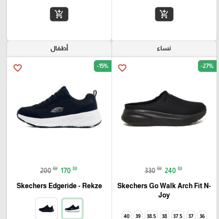
add_shopping_cart
add_shopping_cart
نساء
أطفال
-15%
-27%
favorite_border
favorite_border
₪
₪
₪
₪
200
170
330
240
Skechers Go Walk Arch Fit N-
Skechers Edgeride - Rekze‏
Joy
40
39
38.5
38
37.5
37
36