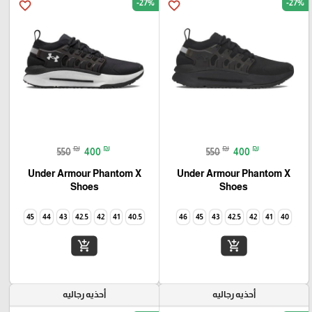
-27%
-27%
favorite_border
favorite_border
₪
₪
₪
₪
550
400
550
400
Under Armour Phantom X
Under Armour Phantom X
Shoes
Shoes
45
44
43
42.5
42
41
40.5
46
45
43
42.5
42
41
40
add_shopping_cart
add_shopping_cart
أحذيه رجاليه
أحذيه رجاليه