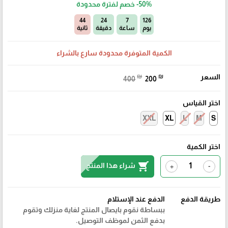
-50%
خصم لفترة محدودة
43
24
7
126
يوم
ساعة
دقيقة
ثانية
الكمية المتوفرة محدودة سارع بالشراء
السعر
₪
₪
400
200
اختر القياس
XXL
XL
L
M
S
اختر الكمية
shopping_cart
شراء هذا المنتج
+
-
طريقة الدفع
الدفع عند الإستلام
ببساطة نقوم بايصال المنتج لغاية منزلك وتقوم
بدفع الثمن لموظف التوصيل.