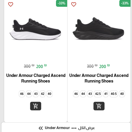
-33%
-33%
favorite_border
favorite_border
₪
₪
₪
₪
300
200
300
200
Under Armour Charged Ascend
Under Armour Charged Ascend
Running Shoes
Running Shoes
46
44
43
42
40
46
44
43
42.5
41
40.5
40
add_shopping_cart
add_shopping_cart
keyboard_double_arrow_left
more_horiz
عرض الكل
Under Armour