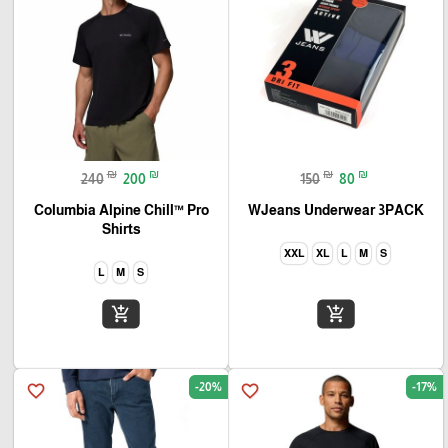
₪
₪
₪
₪
240
200
150
80
Columbia Alpine Chill™ Pro
WJeans Underwear 3PACK
Shirts
XXL
XL
L
M
S
L
M
S
add_shopping_cart
add_shopping_cart
-20%
-17%
favorite_border
favorite_border