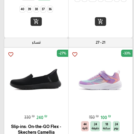
40
39
38
37
36
add_shopping_cart
add_shopping_cart
21 - 27
نساء
-27%
-33%
favorite_border
favorite_border
₪
₪
₪
₪
330
240
150
100
43
24
18
24
Slip-ins: On-the-GO Flex -
يوم
ساعة
دقيقة
ثانية
Camellia‏ Skechers