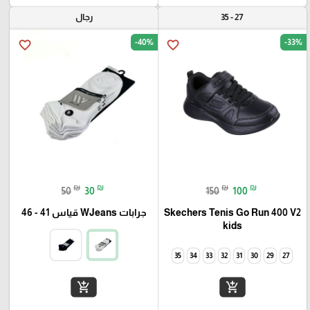
27 - 35
رجال
-40%
-33%
favorite_border
favorite_border
₪
₪
₪
₪
50
30
150
100
Skechers Tenis Go Run 400 V2
جرابات WJeans قياس 41 - 46
kids
35
34
33
32
31
30
29
27
add_shopping_cart
add_shopping_cart