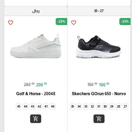
27 - 35
رجال
-28%
-33%
favorite_border
favorite_border
₪
₪
₪
₪
280
200
150
100
Golf & Horse - 20048
Skechers GOrun 650 - Norvo
45
44
43
42
41
40
35
34
33
32
31
30
29
28
27
add_shopping_cart
add_shopping_cart