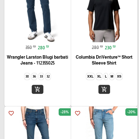
₪
₪
₪
₪
350
280
280
230
Wrangler Larston Blugi barbati
Columbia DriVenture™ Short
Jeans - 112355025
Sleeve Shirt
38
36
33
32
XXL
XL
L
M
XS
add_shopping_cart
add_shopping_cart
-28%
-20%
favorite_border
favorite_border