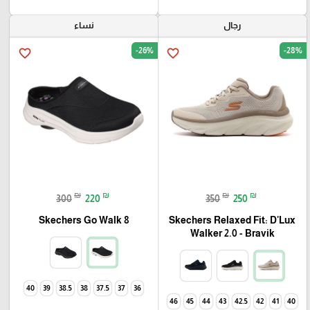
رجال
نساء
-26%
-28%
favorite_border
favorite_border
₪
₪
₪
₪
300
220
350
250
Skechers Go Walk 8
Skechers Relaxed Fit: D'Lux
Walker 2.0 - Bravik
40
39
38.5
38
37.5
37
36
46
45
44
43
42.5
42
41
40