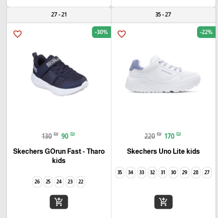
21 - 27
27 - 35
-30%
-22%
favorite_border
favorite_border
₪
₪
₪
₪
130
90
220
170
Skechers GOrun Fast - Tharo
Skechers Uno Lite kids
kids
35
34
33
32
31
30
29
28
27
26
25
24
23
22
add_shopping_cart
add_shopping_cart