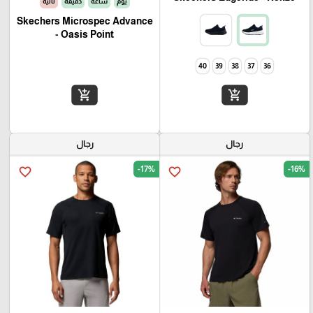
يوم
ساعة
دقيقة
ثانية
Skechers Microspec Advance
- Oasis Point
40
39
38
37
36
add_shopping_cart
add_shopping_cart
رجال
رجال
-17%
-16%
favorite_border
favorite_border