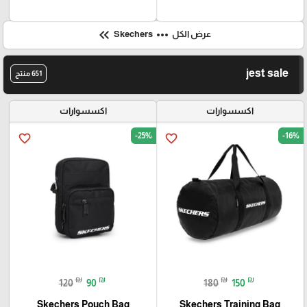
keyboard_double_arrow_left
more_horiz
عرض الكل
Skechers
jest sale
651 منتج
اكسسوارات
اكسسوارات
-25%
-16%
favorite_border
favorite_border
₪
₪
₪
₪
120
90
180
150
Skechers Pouch Bag
Skechers Training Bag