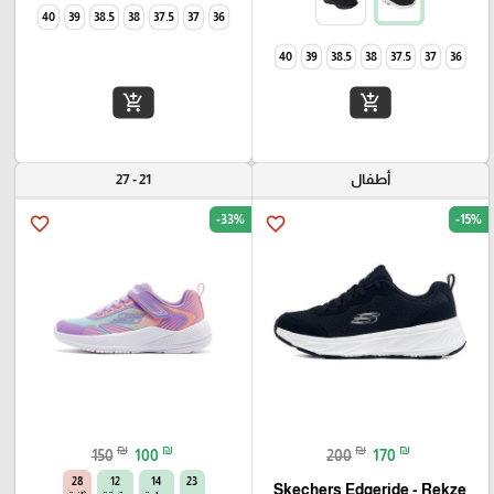
40
39
38.5
38
37.5
37
36
40
39
38.5
38
37.5
37
36
add_shopping_cart
add_shopping_cart
أطفال
21 - 27
-33%
-15%
favorite_border
favorite_border
₪
₪
₪
₪
150
100
200
170
27
12
14
23
Skechers Edgeride - Rekze‏