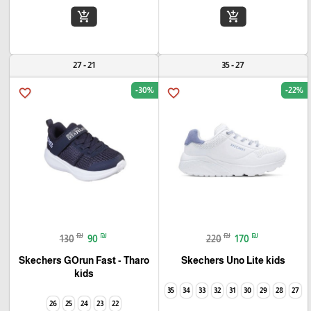
add_shopping_cart
add_shopping_cart
21 - 27
27 - 35
-30%
-22%
favorite_border
favorite_border
₪
₪
₪
₪
130
90
220
170
Skechers GOrun Fast - Tharo
Skechers Uno Lite kids
kids
35
34
33
32
31
30
29
28
27
26
25
24
23
22