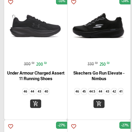
-33%
-24%
favorite_border
favorite_border
₪
₪
₪
₪
300
200
330
250
Under Armour Charged Assert
Skechers Go Run Elevate -
11 Running Shoes
Nimbus
46
44
43
40
46
45
44.5
44
43
42
41
add_shopping_cart
add_shopping_cart
-27%
-27%
favorite_border
favorite_border