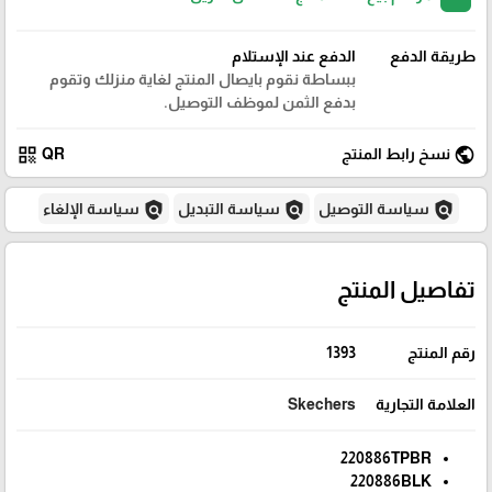
طريقة الدفع
الدفع عند الإستلام
ببساطة نقوم بايصال المنتج لغاية منزلك وتقوم
بدفع الثمن لموظف التوصيل.
qr_code
public
نسخ رابط المنتج
QR
policy
policy
policy
سياسة التوصيل
سياسة التبديل
سياسة الإلغاء
تفاصيل المنتج
رقم المنتج
1393
العلامة التجارية
Skechers
220886TPBR
220886BLK