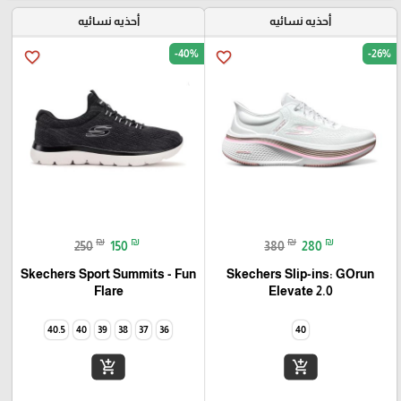
أحذيه نسائيه
أحذيه نسائيه
-40%
-26%
favorite_border
favorite_border
₪
₪
₪
₪
250
150
380
280
Skechers Sport Summits - Fun
Skechers Slip-ins: GOrun
Elevate 2.0
Flare‏
40.5
40
39
38
37
36
40
add_shopping_cart
add_shopping_cart