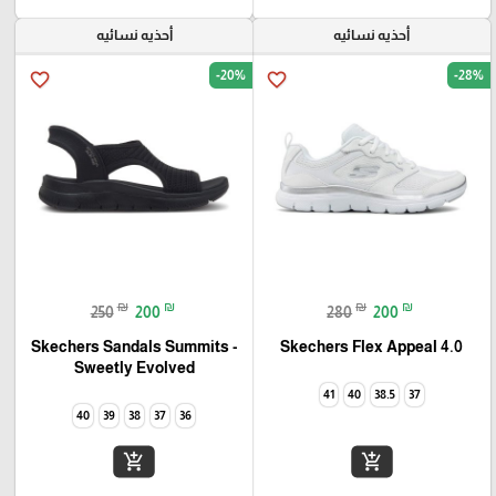
أحذيه نسائيه
أحذيه نسائيه
-20%
-28%
favorite_border
favorite_border
₪
₪
₪
₪
250
200
280
200
Skechers Flex Appeal 4.0‏
Skechers Sandals Summits -
Sweetly Evolved‏
41
40
38.5
37
40
39
38
37
36
add_shopping_cart
add_shopping_cart