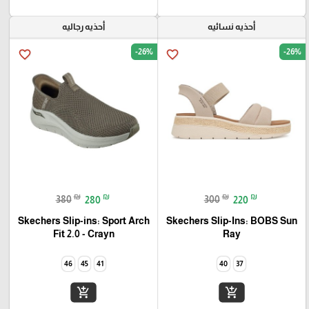
أحذيه نسائيه
أحذيه رجاليه
-26%
-26%
favorite_border
favorite_border
₪
₪
₪
₪
380
280
300
220
Skechers Slip-ins: Sport Arch
Skechers Slip-Ins: BOBS Sun
Fit 2.0 - Crayn
Ray
46
45
41
40
37
add_shopping_cart
add_shopping_cart