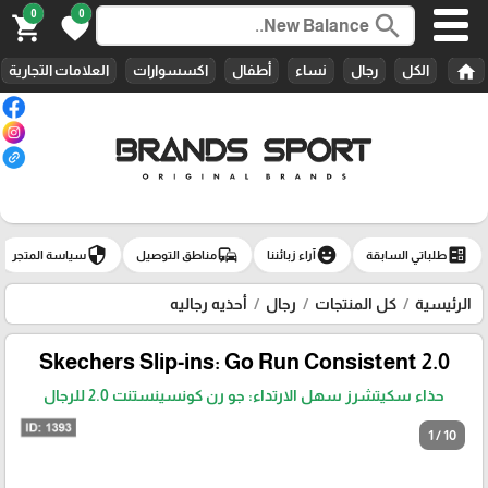
0
0
search
shopping_cart
favorite
home
الكل
رجال
نساء
أطفال
اكسسوارات
العلامات التجارية
security
commute
emoji_emotions
ballot
طلباتي السابقة
آراء زبائننا
مناطق التوصيل
سياسة المتجر
الرئيسية
كل المنتجات
رجال
أحذيه رجاليه
Skechers Slip-ins: Go Run Consistent 2.0
حذاء سكيتشرز سهل الارتداء: جو رن كونسينستنت 2.0 للرجال
1 / 10