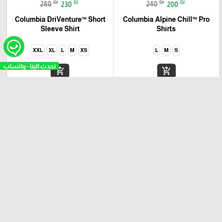
₪
₪
₪
₪
280
230
240
200
Columbia DriVenture™ Short
Columbia Alpine Chill™ Pro
Sleeve Shirt
Shirts
XXL
XL
L
M
XS
L
M
S
add_shopping_cart
add_shopping_cart
نساء
رجال
-20%
-27%
favorite_border
favorite_border