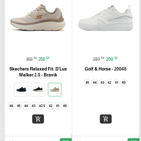
₪
₪
₪
₪
350
250
280
200
Skechers Relaxed Fit: D'Lux
Golf & Horse - 20048
Walker 2.0 - Bravik
45
44
43
42
41
40
46
45
44
43
42.5
42
41
40
add_shopping_cart
add_shopping_cart