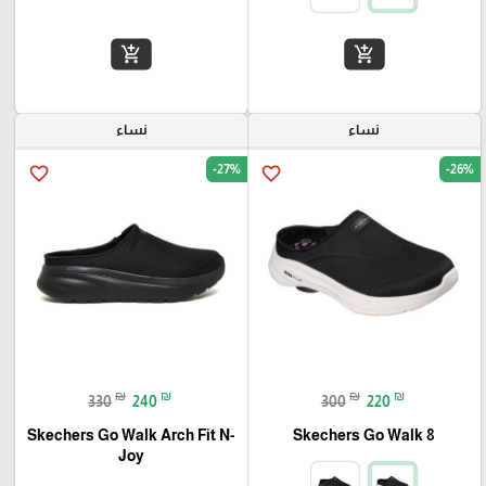
add_shopping_cart
add_shopping_cart
نساء
نساء
-27%
-26%
favorite_border
favorite_border
₪
₪
₪
₪
330
240
300
220
Skechers Go Walk Arch Fit N-
Skechers Go Walk 8
Joy