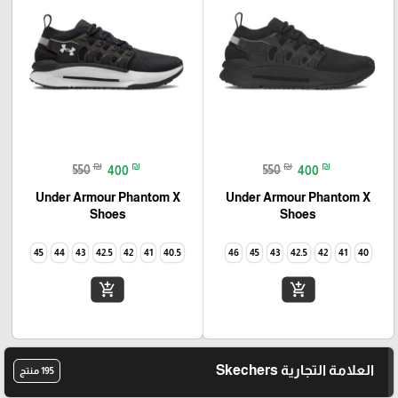
₪
₪
₪
₪
550
400
550
400
Under Armour Phantom X
Under Armour Phantom X
Shoes
Shoes
45
44
43
42.5
42
41
40.5
46
45
43
42.5
42
41
40
add_shopping_cart
add_shopping_cart
العلامة التجارية Skechers
195 منتج