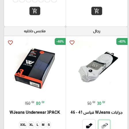
add_shopping_cart
add_shopping_cart
رجال
ملابس داخليه
-46%
-40%
favorite_border
favorite_border
₪
₪
₪
₪
150
80
50
30
جرابات WJeans قياس 41 - 46
WJeans Underwear 3PACK
XXL
XL
L
M
S