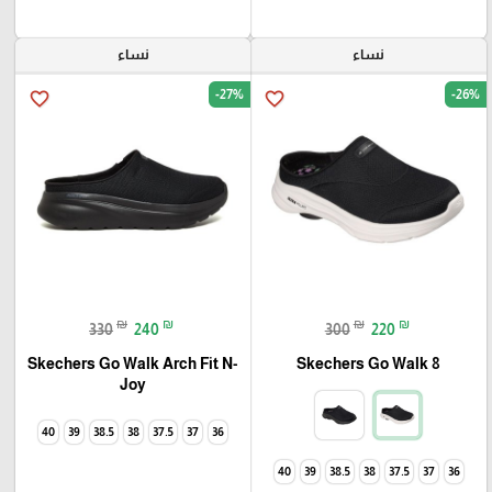
نساء
نساء
-27%
-26%
favorite_border
favorite_border
₪
₪
₪
₪
330
240
300
220
Skechers Go Walk Arch Fit N-
Skechers Go Walk 8
Joy
40
39
38.5
38
37.5
37
36
40
39
38.5
38
37.5
37
36