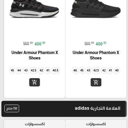
₪
₪
₪
₪
550
400
550
400
Under Armour Phantom X
Under Armour Phantom X
Shoes
Shoes
45
44
43
42.5
42
41
40.5
46
45
43
42.5
42
41
40
add_shopping_cart
add_shopping_cart
العلامة التجارية adidas
132 منتج
اكسسوارات
اكسسوارات