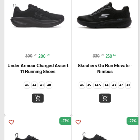
₪
₪
₪
₪
300
200
330
250
Under Armour Charged Assert
Skechers Go Run Elevate -
11 Running Shoes
Nimbus
46
44
43
40
46
45
44.5
44
43
42
41
add_shopping_cart
add_shopping_cart
-27%
-27%
favorite_border
favorite_border