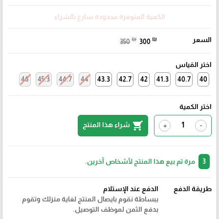
الكمية المتوفرة محدودة سارع بالشراء
السعر
₪
₪
350
300
اختر القياس
46
45.3
44.7
44
43.3
42.7
42
41.3
40.7
40
اختر الكمية
shopping_cart
شراء هذا المنتج
+
-
3
مرة تم بيع هذا المنتج لأشخاص آخرين.
طريقة الدفع
الدفع عند الإستلام
ببساطة نقوم بايصال المنتج لغاية منزلك وتقوم
بدفع الثمن لموظف التوصيل.