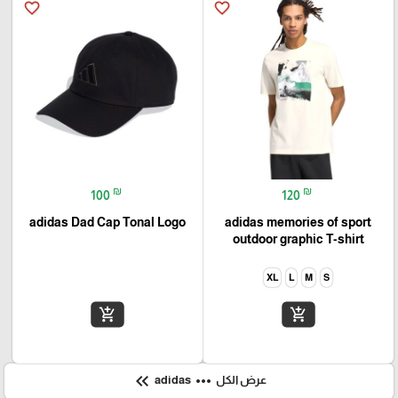
favorite_border
favorite_border
₪
₪
100
120
adidas Dad Cap Tonal Logo
adidas memories of sport
outdoor graphic T-shirt
XL
L
M
S
add_shopping_cart
add_shopping_cart
keyboard_double_arrow_left
more_horiz
عرض الكل
adidas