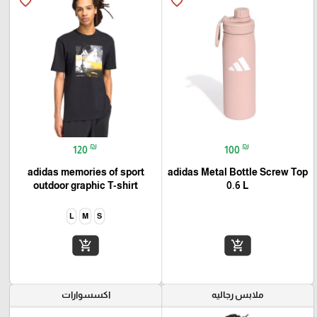
favorite_border
favorite_border
₪
₪
120
100
adidas memories of sport
adidas Metal Bottle Screw Top
outdoor graphic T-shirt
0.6 L
L
M
S
add_shopping_cart
add_shopping_cart
ملابس رجاليه
اكسسوارات