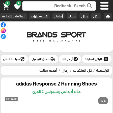
0
0
search
shopping_cart
favorite
home
الكل
رجال
نساء
أطفال
اكسسوارات
العلامات التجارية
security
commute
emoji_emotions
ballot
طلباتي السابقة
آراء زبائننا
مناطق التوصيل
سياسة المتجر
الرئيسية
كل المنتجات
رجال
أحذيه رجاليه
adidas Response 2 Running Shoes
حذاء أديداس ريسبونس 2 للجري
1 / 6