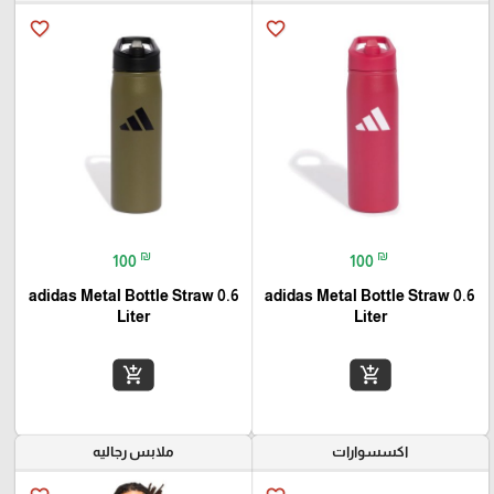
favorite_border
favorite_border
₪
₪
100
100
adidas Metal Bottle Straw 0.6
adidas Metal Bottle Straw 0.6
Liter
Liter
add_shopping_cart
add_shopping_cart
اكسسوارات
ملابس رجاليه