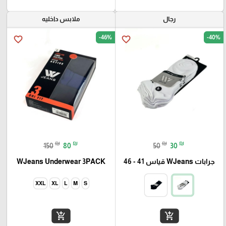
رجال
ملابس داخليه
-46%
-40%
favorite_border
favorite_border
₪
₪
₪
₪
150
80
50
30
جرابات WJeans قياس 41 - 46
WJeans Underwear 3PACK
XXL
XL
L
M
S
add_shopping_cart
add_shopping_cart