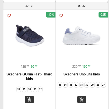
21 - 27
27 - 35
-30%
-22%
favorite_border
favorite_border
₪
₪
₪
₪
130
90
220
170
Skechers GOrun Fast - Tharo
Skechers Uno Lite kids
kids
35
34
33
32
31
30
29
28
27
26
25
24
23
22
add_shopping_cart
add_shopping_cart