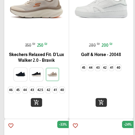
₪
₪
₪
₪
350
250
280
200
Skechers Relaxed Fit: D'Lux
Golf & Horse - 20048
Walker 2.0 - Bravik
45
44
43
42
41
40
46
45
44
43
42.5
42
41
40
add_shopping_cart
add_shopping_cart
-33%
-24%
favorite_border
favorite_border