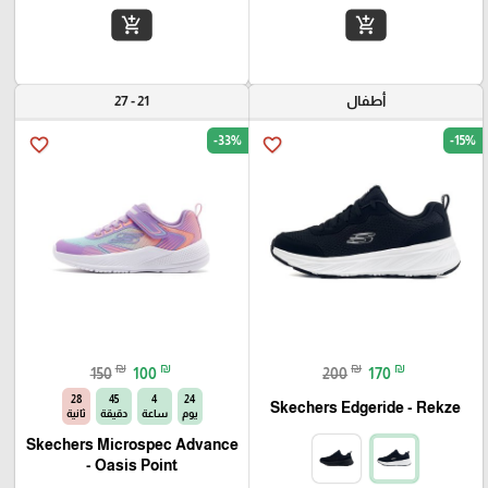
add_shopping_cart
add_shopping_cart
أطفال
21 - 27
-33%
-15%
favorite_border
favorite_border
₪
₪
₪
₪
150
100
200
170
27
45
4
24
Skechers Edgeride - Rekze‏
يوم
ساعة
دقيقة
ثانية
Skechers Microspec Advance
- Oasis Point