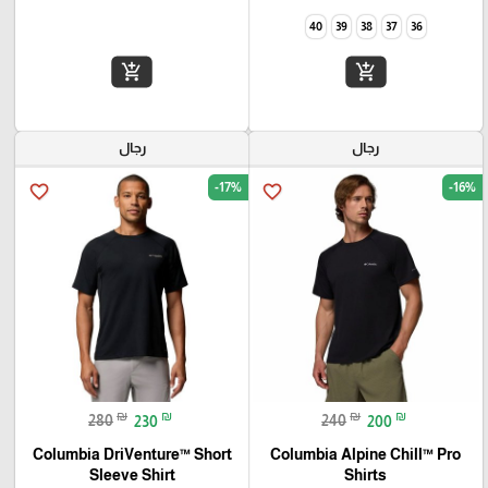
40
39
38
37
36
add_shopping_cart
add_shopping_cart
رجال
رجال
-17%
-16%
favorite_border
favorite_border
₪
₪
₪
₪
280
230
240
200
Columbia DriVenture™ Short
Columbia Alpine Chill™ Pro
Sleeve Shirt
Shirts