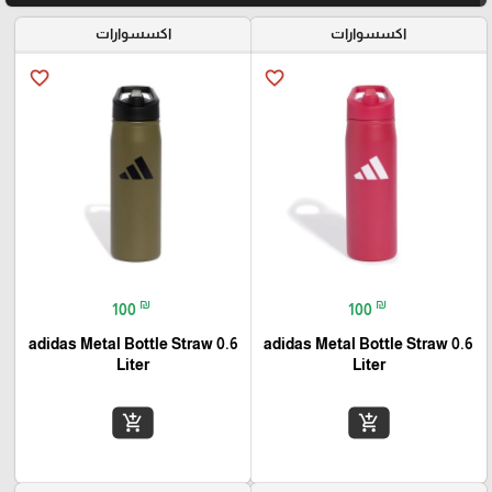
اكسسوارات
اكسسوارات
favorite_border
favorite_border
₪
₪
100
100
adidas Metal Bottle Straw 0.6
adidas Metal Bottle Straw 0.6
Liter
Liter
add_shopping_cart
add_shopping_cart