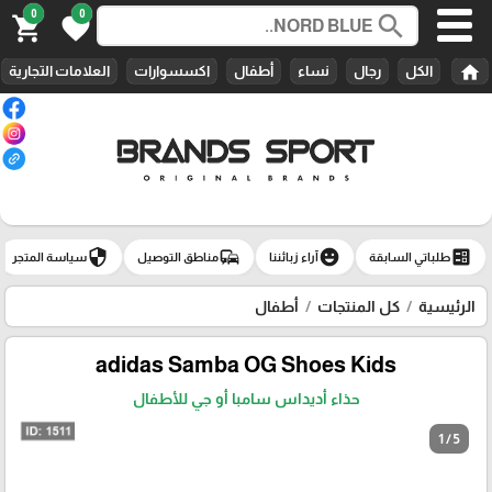
0
0
search
shopping_cart
favorite
home
الكل
رجال
نساء
أطفال
اكسسوارات
العلامات التجارية
security
commute
emoji_emotions
ballot
طلباتي السابقة
آراء زبائننا
مناطق التوصيل
سياسة المتجر
الرئيسية
كل المنتجات
أطفال
adidas Samba OG Shoes Kids
حذاء أديداس سامبا أو جي للأطفال
1 / 5