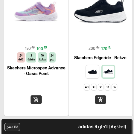
₪
₪
₪
₪
150
100
200
170
23
3
16
24
Skechers Edgeride - Rekze‏
يوم
ساعة
دقيقة
ثانية
Skechers Microspec Advance
- Oasis Point
40
39
38
37
36
add_shopping_cart
add_shopping_cart
العلامة التجارية adidas
132 منتج