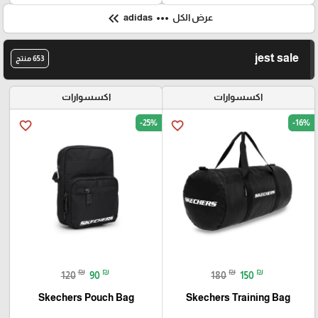
keyboard_double_arrow_left
more_horiz
عرض الكل
adidas
jest sale
653 منتج
اكسسوارات
اكسسوارات
-25%
-16%
favorite_border
favorite_border
₪
₪
₪
₪
120
90
180
150
Skechers Pouch Bag
Skechers Training Bag