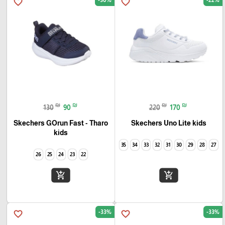
favorite_border
favorite_border
₪
₪
₪
₪
130
90
220
170
Skechers GOrun Fast - Tharo
Skechers Uno Lite kids
kids
35
34
33
32
31
30
29
28
27
26
25
24
23
22
add_shopping_cart
add_shopping_cart
-33%
-33%
favorite_border
favorite_border