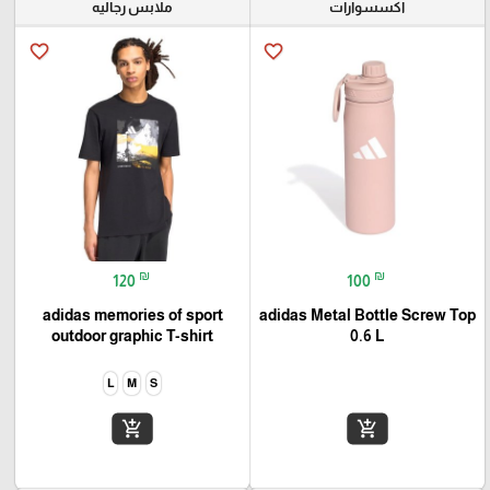
اكسسوارات
ملابس رجاليه
favorite_border
favorite_border
₪
₪
120
100
adidas memories of sport
adidas Metal Bottle Screw Top
outdoor graphic T-shirt
0.6 L
L
M
S
add_shopping_cart
add_shopping_cart