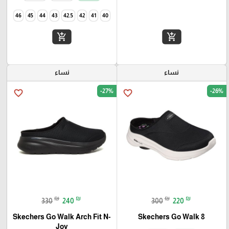
46
45
44
43
42.5
42
41
40
add_shopping_cart
add_shopping_cart
نساء
نساء
-27%
-26%
favorite_border
favorite_border
₪
₪
₪
₪
330
240
300
220
Skechers Go Walk Arch Fit N-
Skechers Go Walk 8
Joy