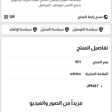
بدفع الثمن لموظف التوصيل.
qr_code
public
نسخ رابط المنتج
QR
policy
policy
policy
سياسة التوصيل
سياسة التبديل
سياسة الإلغاء
تفاصيل المنتج
رقم المنتج
1511
العلامة التجارية
adidas
JP5487
مزيداً من الصور والفيديو