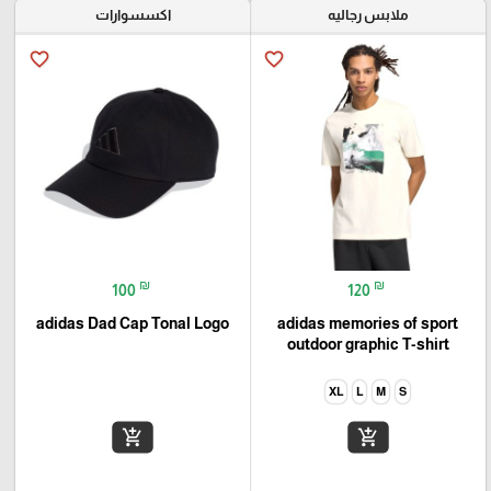
ملابس رجاليه
اكسسوارات
favorite_border
favorite_border
₪
₪
100
120
adidas Dad Cap Tonal Logo
adidas memories of sport
outdoor graphic T-shirt
XL
L
M
S
add_shopping_cart
add_shopping_cart