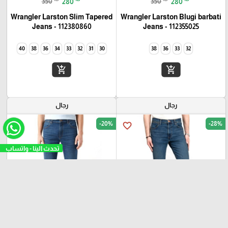
350
280
350
280
Wrangler Larston Slim Tapered
Wrangler Larston Blugi barbati
Jeans - 112380860
Jeans - 112355025
40
38
36
34
33
32
31
30
38
36
33
32
add_shopping_cart
add_shopping_cart
رجال
رجال
-20%
-28%
favorite_border
favorite_border
تحدث الين