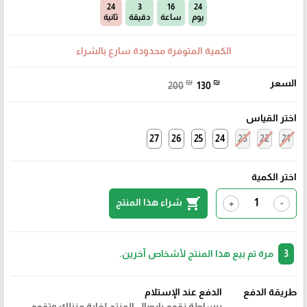
23
3
16
24
يوم
ساعة
دقيقة
ثانية
الكمية المتوفرة محدودة سارع بالشراء
السعر
₪
₪
200
130
اختر القياس
27
26
25
24
23
22
21
اختر الكمية
shopping_cart
شراء هذا المنتج
+
-
3
مرة تم بيع هذا المنتج لأشخاص آخرين.
طريقة الدفع
الدفع عند الإستلام
ببساطة نقوم بايصال المنتج لغاية منزلك وتقوم