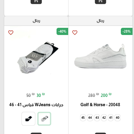
رجال
رجال
-40%
-28%
favorite_border
favorite_border
₪
₪
₪
₪
50
30
280
200
Golf & Horse - 20048
جرابات WJeans قياس 41 - 46
45
44
43
42
41
40