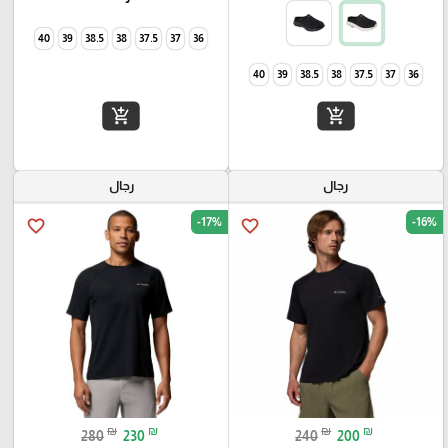
40
39
38.5
38
37.5
37
36
40
39
38.5
38
37.5
37
36
add_shopping_cart
add_shopping_cart
رجال
رجال
-17%
-16%
favorite_border
favorite_border
₪
₪
₪
₪
280
230
240
200