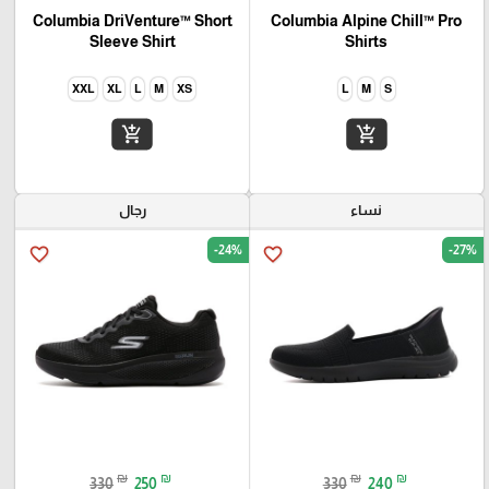
Columbia DriVenture™ Short
Columbia Alpine Chill™ Pro
Sleeve Shirt
Shirts
XXL
XL
L
M
XS
L
M
S
add_shopping_cart
add_shopping_cart
نساء
رجال
-24%
-27%
favorite_border
favorite_border
₪
₪
₪
₪
330
250
330
240