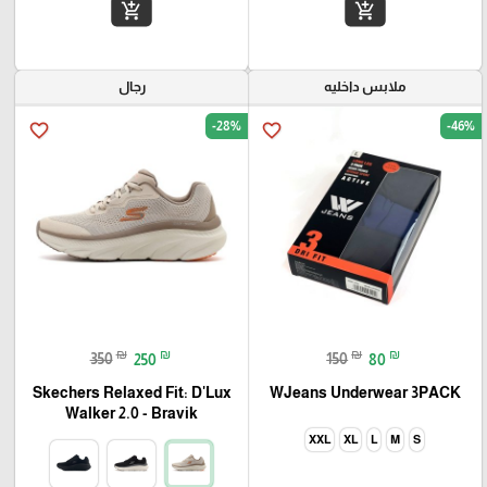
add_shopping_cart
add_shopping_cart
ملابس داخليه
رجال
-28%
-46%
favorite_border
favorite_border
₪
₪
₪
₪
350
250
150
80
Skechers Relaxed Fit: D'Lux
WJeans Underwear 3PACK
Walker 2.0 - Bravik
XXL
XL
L
M
S