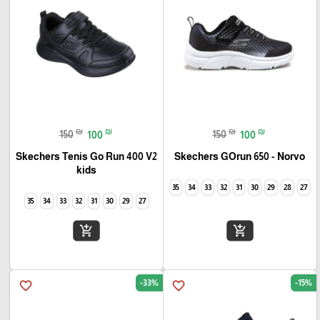
₪
₪
₪
₪
150
100
150
100
Skechers Tenis Go Run 400 V2
Skechers GOrun 650 - Norvo
kids
35
34
33
32
31
30
29
28
27
35
34
33
32
31
30
29
27
add_shopping_cart
add_shopping_cart
-33%
-15%
favorite_border
favorite_border