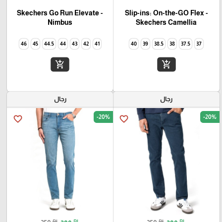
Skechers Go Run Elevate -
Slip-ins: On-the-GO Flex -
Camellia‏ Skechers
Nimbus
46
45
44.5
44
43
42
41
40
39
38.5
38
37.5
37
add_shopping_cart
add_shopping_cart
رجال
رجال
-20%
-20%
favorite_border
favorite_border
₪
₪
₪
₪