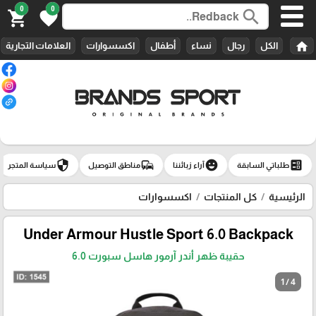
0
0
search
shopping_cart
favorite
home
الكل
رجال
نساء
أطفال
اكسسوارات
العلامات التجارية
security
commute
emoji_emotions
ballot
طلباتي السابقة
آراء زبائننا
مناطق التوصيل
سياسة المتجر
الرئيسية
كل المنتجات
اكسسوارات
Under Armour Hustle Sport 6.0 Backpack
حقيبة ظهر أندر آرمور هاسل سبورت 6.0
1 / 4