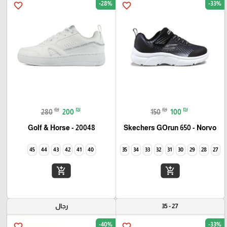
-28%
-33%
favorite_border
favorite_border
₪
₪
₪
₪
280
200
150
100
Golf & Horse - 20048
Skechers GOrun 650 - Norvo
45
44
43
42
41
40
35
34
33
32
31
30
29
28
27
add_shopping_cart
add_shopping_cart
27 - 35
رجال
-40%
-33%
favorite_border
favorite_border