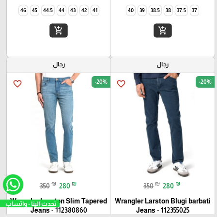
46
45
44.5
44
43
42
41
40
39
38.5
38
37.5
37
add_shopping_cart
add_shopping_cart
رجال
رجال
-20%
-20%
favorite_border
favorite_border
₪
₪
₪
₪
350
280
350
280
Wrangler Larston Slim Tapered
Wrangler Larston Blugi barbati
تحدث الين
Jeans - 112380860
Jeans - 112355025