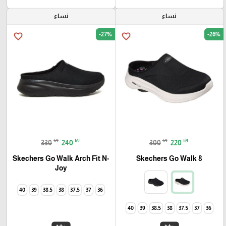
نساء
نساء
-27%
-26%
favorite_border
favorite_border
₪
₪
₪
₪
330
240
300
220
Skechers Go Walk Arch Fit N-
Skechers Go Walk 8
Joy
40
39
38.5
38
37.5
37
36
40
39
38.5
38
37.5
37
36