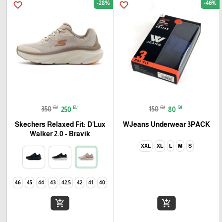
-28%
-46%
favorite_border
favorite_border
₪
₪
₪
₪
350
250
150
80
Skechers Relaxed Fit: D'Lux
WJeans Underwear 3PACK
Walker 2.0 - Bravik
XXL
XL
L
M
S
46
45
44
43
42.5
42
41
40
add_shopping_cart
add_shopping_cart