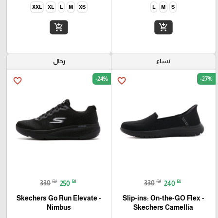
XXL
XL
L
M
XS
L
M
S
add_shopping_cart
add_shopping_cart
نساء
رجال
-24%
-27%
favorite_border
favorite_border
₪
₪
₪
₪
330
250
330
240
Skechers Go Run Elevate -
Slip-ins: On-the-GO Flex -
Camellia‏ Skechers
Nimbus