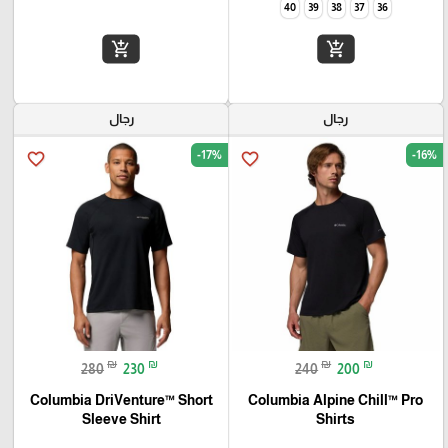
40
39
38
37
36
add_shopping_cart
add_shopping_cart
رجال
رجال
-17%
-16%
favorite_border
favorite_border
₪
₪
₪
₪
280
230
240
200
Columbia DriVenture™ Short
Columbia Alpine Chill™ Pro
Sleeve Shirt
Shirts