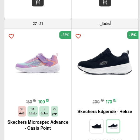
add_shopping_cart
add_shopping_cart
أطفال
21 - 27
-33%
-15%
favorite_border
favorite_border
₪
₪
₪
₪
150
100
200
170
15
33
5
25
Skechers Edgeride - Rekze‏
يوم
ساعة
دقيقة
ثانية
Skechers Microspec Advance
- Oasis Point