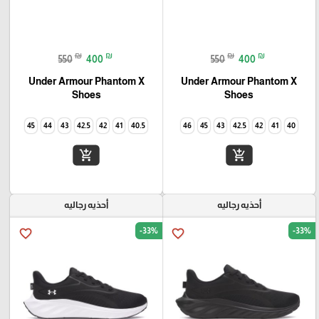
₪
₪
₪
₪
550
400
550
400
Under Armour Phantom X
Under Armour Phantom X
Shoes
Shoes
45
44
43
42.5
42
41
40.5
46
45
43
42.5
42
41
40
add_shopping_cart
add_shopping_cart
أحذيه رجاليه
أحذيه رجاليه
-33%
-33%
favorite_border
favorite_border