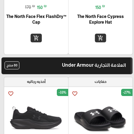
₪
₪
₪
170
150
150
The North Face Flex FlashDry™
The North Face Cypress
Cap
Explore Hat
add_shopping_cart
add_shopping_cart
العلامة التجارية Under Armour
80 منتج
حفايات
أحذيه رجاليه
-33%
-27%
favorite_border
favorite_border