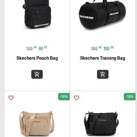
₪
₪
₪
₪
120
90
180
150
Skechers Pouch Bag
Skechers Training Bag
add_shopping_cart
add_shopping_cart
-18%
-18%
favorite_border
favorite_border