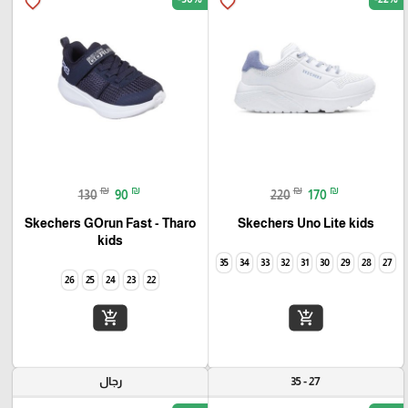
favorite_border
favorite_border
₪
₪
₪
₪
130
90
220
170
Skechers GOrun Fast - Tharo
Skechers Uno Lite kids
kids
35
34
33
32
31
30
29
28
27
26
25
24
23
22
add_shopping_cart
add_shopping_cart
27 - 35
رجال