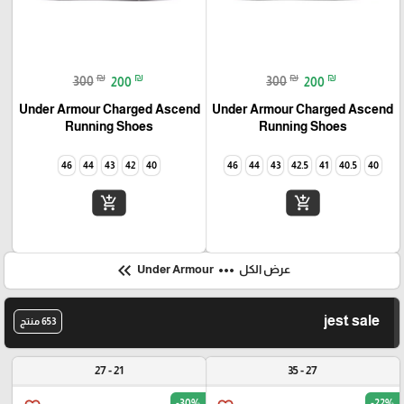
₪
₪
₪
₪
300
200
300
200
Under Armour Charged Ascend
Under Armour Charged Ascend
Running Shoes
Running Shoes
46
44
43
42
40
46
44
43
42.5
41
40.5
40
add_shopping_cart
add_shopping_cart
keyboard_double_arrow_left
more_horiz
عرض الكل
Under Armour
jest sale
653 منتج
21 - 27
27 - 35
-30%
-22%