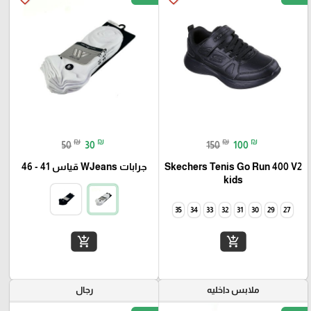
₪
₪
₪
₪
50
30
150
100
Skechers Tenis Go Run 400 V2
جرابات WJeans قياس 41 - 46
kids
35
34
33
32
31
30
29
27
add_shopping_cart
add_shopping_cart
ملابس داخليه
رجال