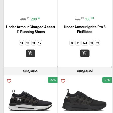
₪
₪
₪
₪
300
200
180
130
Under Armour Charged Assert
Under Armour Ignite Pro 8
11 Running Shoes
FixSlides
46
44
43
40
46
44
42.5
41
40
add_shopping_cart
add_shopping_cart
أحذيه رجاليه
أحذيه رجاليه
-27%
-27%
favorite_border
favorite_border