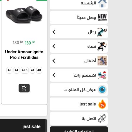
الرئيسية
وصل حديثاً
chevron_left
رجال
₪
₪
180
130
chevron_left
نساء
Under Armour Ignite
Pro 8 FixSlides
chevron_left
أطفال
46
44
42.5
41
40
chevron_left
اكسسوارات
add_shopping_cart
عرض كل المنتجات
jest sale
اتصل بنا
jest sale
العلامات التجارية