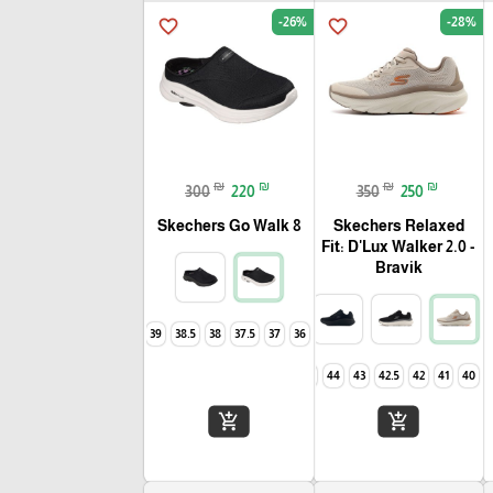
-26%
-28%
favorite_border
favorite_border
₪
₪
₪
₪
300
220
350
250
Skechers Go Walk 8
Skechers Relaxed
Fit: D'Lux Walker 2.0 -
Bravik
40
39
38.5
38
37.5
37
36
46
45
44
43
42.5
42
41
40
add_shopping_cart
add_shopping_cart