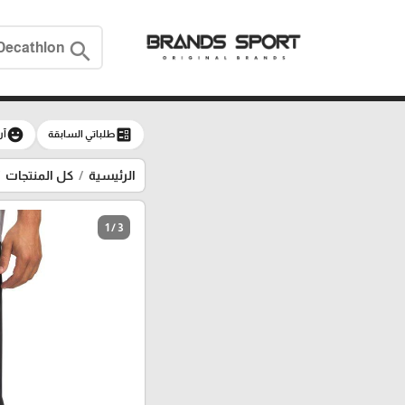
search
emoji_emotions
ballot
طلباتي السابقة
آر
الرئيسية
كل المنتجات
1 / 3