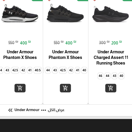
₪
₪
₪
₪
₪
₪
550
400
550
400
300
200
Under Armour
Under Armour
Under Armour
Phantom X Shoes
Phantom X Shoes
Charged Assert 11
Running Shoes
44
43
42.5
42
41
46
40.5
45
44
43
42.5
42
41
40
46
44
43
40
add_shopping_cart
add_shopping_cart
add_shopping_cart
keyboard_double_arrow_left
more_horiz
عرض الكل
Under Armour