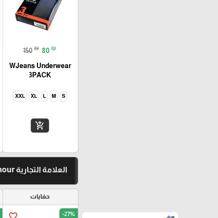
₪
₪
150
80
WJeans Underwear
3PACK
XXL
XL
L
M
S
add_shopping_cart
العلامة التجارية Under Armour
حفايات
-27%
favorite_border