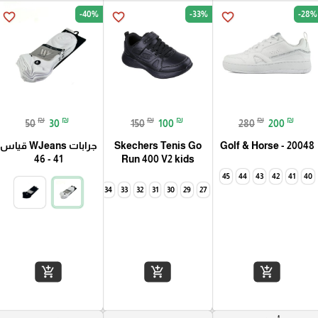
-40%
-33%
-28%
favorite_border
favorite_border
favorite_border
₪
₪
₪
₪
₪
₪
50
30
150
100
280
200
Golf & Horse - 20048
Skechers Tenis Go
جرابات WJeans قياس
41 - 46
Run 400 V2 kids
45
44
43
42
41
40
35
34
33
32
31
30
29
27
35
34
add_shopping_cart
add_shopping_cart
add_shopping_cart