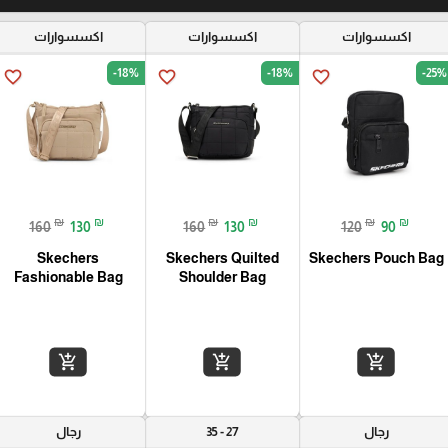
اكسسوارات
اكسسوارات
اكسسوارات
-18%
-18%
-25%
favorite_border
favorite_border
favorite_border
₪
₪
₪
₪
₪
₪
160
130
160
130
120
90
Skechers
Skechers Quilted
Skechers Pouch Bag
Fashionable Bag
Shoulder Bag
add_shopping_cart
add_shopping_cart
add_shopping_cart
رجال
27 - 35
رجال