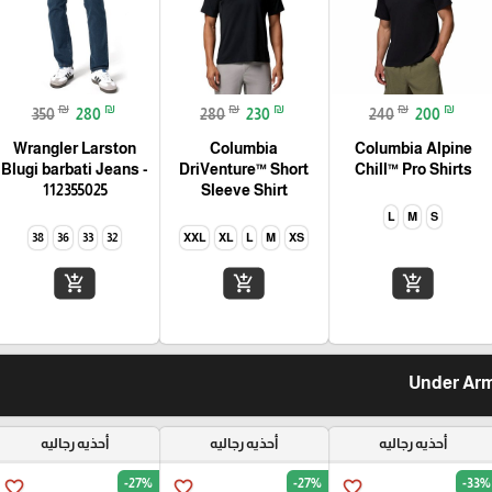
₪
₪
₪
₪
₪
₪
350
280
280
230
240
200
Wrangler Larston
Columbia
Columbia Alpine
Blugi barbati Jeans -
DriVenture™ Short
Chill™ Pro Shirts
112355025
Sleeve Shirt
L
M
S
38
36
33
32
XXL
XL
L
M
XS
add_shopping_cart
add_shopping_cart
add_shopping_cart
أحذيه رجاليه
أحذيه رجاليه
أحذيه رجاليه
-27%
-27%
-33%
favorite_border
favorite_border
favorite_border