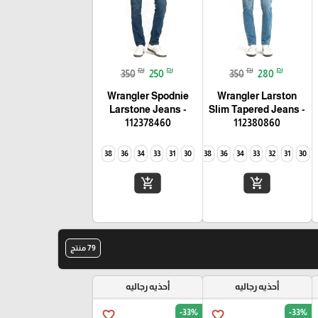
₪
₪
₪
₪
350
250
350
280
Wrangler Spodnie
Wrangler Larston
Larstone Jeans -
Slim Tapered Jeans -
112378460
112380860
38
36
34
33
31
30
40
38
36
34
33
32
31
30
add_shopping_cart
add_shopping_cart
79 منتج
أحذيه رجاليه
أحذيه رجاليه
-33%
-33%
favorite_border
favorite_border