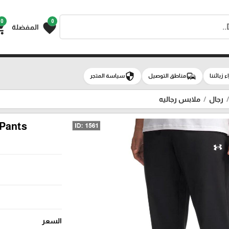
0
0
g_cart
favorite
المفضلة
security
commute
اء زبائننا
مناطق التوصيل
سياسة المتجر
رجال
ملابس رجاليه
 Pants
السعر