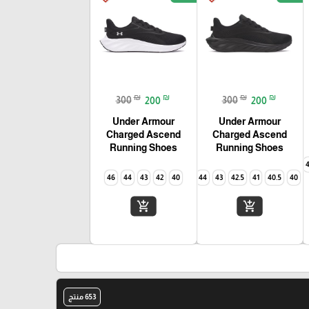
₪
₪
₪
₪
300
200
300
200
Under Armour
Under Armour
Charged Ascend
Charged Ascend
Running Shoes
Running Shoes
45
46
44
43
42
40
46
44
43
42.5
41
40.5
40
add_shopping_cart
add_shopping_cart
653 منتج