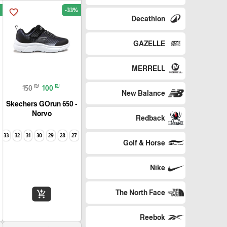
-33%
favorite_border
Decathlon
GAZELLE
MERRELL
₪
₪
150
100
New Balance
Skechers GOrun 650 -
Norvo
Redback
33
32
31
30
29
28
27
Golf & Horse
Nike
The North Face
add_shopping_cart
Reebok