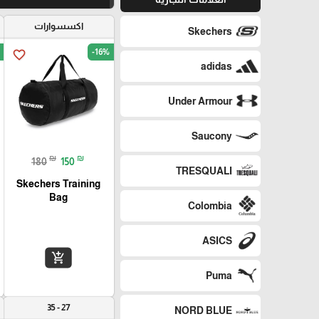
اكسسوارات
Skechers
-16%
favorite_border
adidas
Under Armour
Saucony
₪
₪
180
150
TRESQUALI
Skechers Training
Bag
Colombia
ASICS
add_shopping_cart
Puma
27 - 35
NORD BLUE