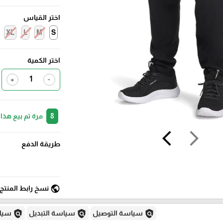
اختر القياس
XL
L
M
S
اختر الكمية
+
-
8
مرة تم بيع هذا
arrow_back_ios
arrow_forward_ios
طريقة الدفع
public
نسخ رابط المنتج
policy
policy
policy
سياسة التوصيل
سياسة التبديل
سياس