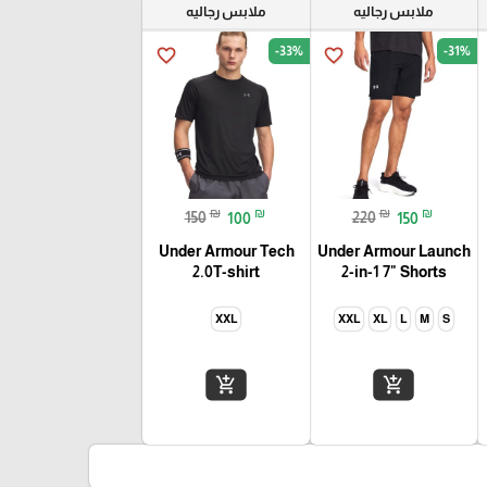
ملابس رجاليه
ملابس رجاليه
-33%
-31%
favorite_border
favorite_border
₪
₪
₪
₪
150
100
220
150
Under Armour Tech
Under Armour Launch
2.0T-shirt
2-in-1 7" Shorts
XXL
XXL
XL
L
M
S
add_shopping_cart
add_shopping_cart