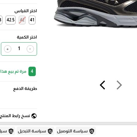
اختر القياس
3
42.5
42
41
اختر الكمية
+
-
 لأشخاص آخرين.
4
arrow_back_ios
arrow_forward_ios
طريقة الدفع
public
نسخ رابط المنتج
policy
policy
policy
لغاء
سياسة التبديل
سياسة التوصيل