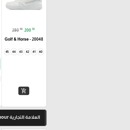
₪
₪
280
200
Golf & Horse - 20048
45
44
43
42
41
40
add_shopping_cart
العلامة التجارية Under Armour