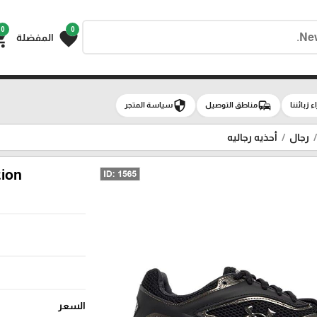
0
0
g_cart
favorite
المفضلة
security
commute
سياسة المتجر
مناطق التوصيل
آراء زبائن
أحذيه رجاليه
رجال
ion
السعر