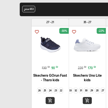
653 منتج
21 - 27
27 - 35
-30%
-22%
favorite_border
favorite_border
₪
₪
₪
₪
130
90
220
170
Skechers GOrun Fast
Skechers Uno Lite
- Tharo kids
kids
26
25
24
23
35
22
34
33
32
31
30
29
28
27
add_shopping_cart
add_shopping_cart