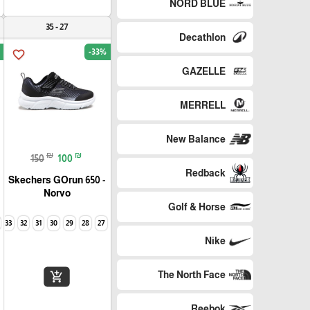
NORD BLUE
27 - 35
Decathlon
-33%
favorite_border
GAZELLE
MERRELL
New Balance
₪
₪
150
100
Redback
Skechers GOrun 650 -
Norvo
Golf & Horse
33
32
31
30
29
28
27
Nike
The North Face
add_shopping_cart
Reebok