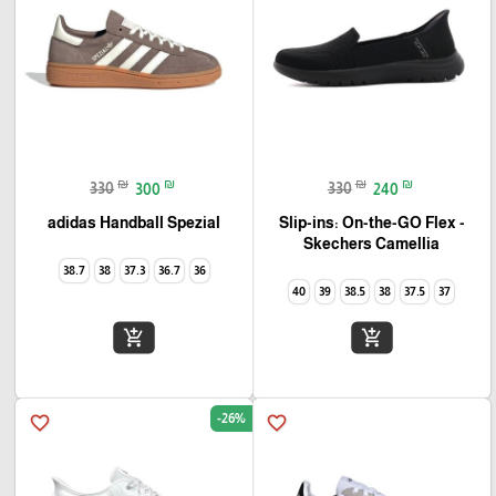
₪
₪
₪
₪
330
300
330
240
adidas Handball Spezial
Slip-ins: On-the-GO Flex -
Camellia‏ Skechers
38.7
38
37.3
36.7
36
40
39
38.5
38
37.5
37
add_shopping_cart
add_shopping_cart
-26%
favorite_border
favorite_border