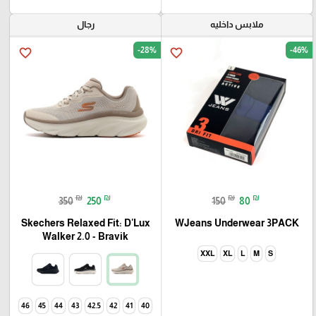
ملابس داخليه
رجال
-28%
-46%
favorite_border
favorite_border
₪
₪
₪
₪
350
250
150
80
Skechers Relaxed Fit: D'Lux
WJeans Underwear 3PACK
Walker 2.0 - Bravik
XXL
XL
L
M
S
46
45
44
43
42.5
42
41
40