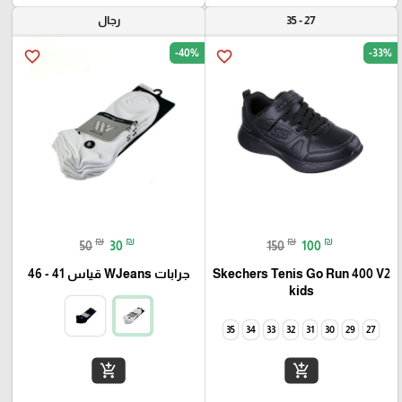
27 - 35
رجال
-40%
-33%
favorite_border
favorite_border
₪
₪
₪
₪
50
30
150
100
Skechers Tenis Go Run 400 V2
جرابات WJeans قياس 41 - 46
kids
35
34
33
32
31
30
29
27
add_shopping_cart
add_shopping_cart