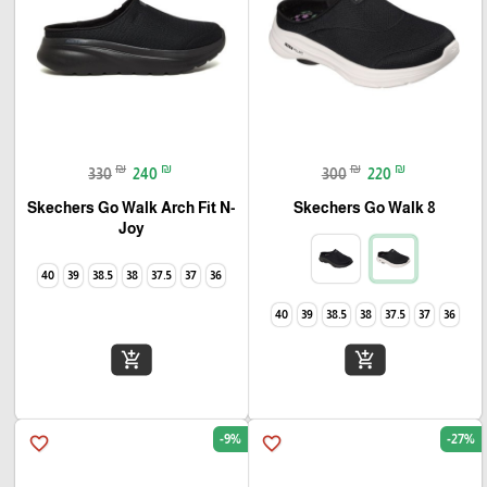
₪
₪
₪
₪
330
240
300
220
Skechers Go Walk Arch Fit N-
Skechers Go Walk 8
Joy
40
39
38.5
38
37.5
37
36
40
39
38.5
38
37.5
37
36
add_shopping_cart
add_shopping_cart
-9%
-27%
favorite_border
favorite_border