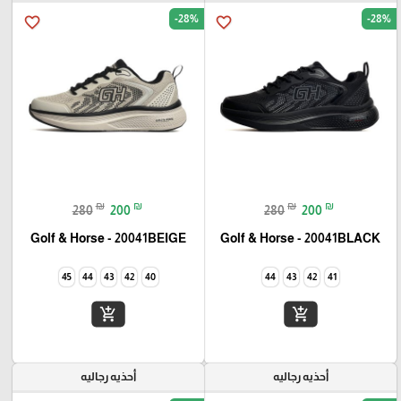
-28%
-28%
favorite_border
favorite_border
₪
₪
₪
₪
280
200
280
200
Golf & Horse - 20041BEIGE
Golf & Horse - 20041BLACK
45
44
43
42
40
44
43
42
41
add_shopping_cart
add_shopping_cart
أحذيه رجاليه
أحذيه رجاليه