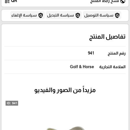
qr_code
public
نسخ رابط المنتج
QR
policy
policy
policy
سياسة التوصيل
سياسة التبديل
سياسة الإلغاء
تفاصيل المنتج
رقم المنتج
941
العلامة التجارية
Golf & Horse
مزيداً من الصور والفيديو