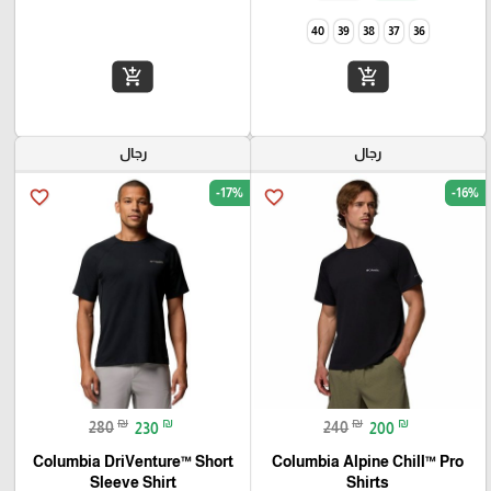
40
39
38
37
36
add_shopping_cart
add_shopping_cart
رجال
رجال
-17%
-16%
favorite_border
favorite_border
₪
₪
₪
₪
280
230
240
200
Columbia DriVenture™ Short
Columbia Alpine Chill™ Pro
Sleeve Shirt
Shirts