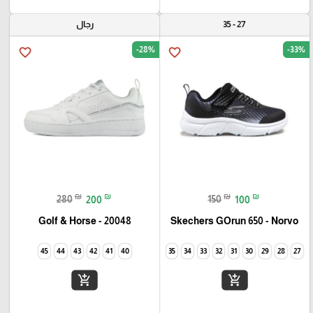
27 - 35
رجال
-28%
-33%
favorite_border
favorite_border
₪
₪
₪
₪
280
200
150
100
Golf & Horse - 20048
Skechers GOrun 650 - Norvo
45
44
43
42
41
40
35
34
33
32
31
30
29
28
27
add_shopping_cart
add_shopping_cart