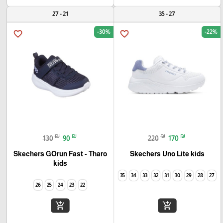
21 - 27
27 - 35
-30%
-22%
favorite_border
favorite_border
₪
₪
₪
₪
130
90
220
170
Skechers GOrun Fast - Tharo
Skechers Uno Lite kids
kids
35
34
33
32
31
30
29
28
27
26
25
24
23
22
add_shopping_cart
add_shopping_cart