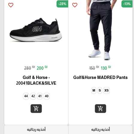
-28%
-13%
favorite_border
favorite_border
₪
₪
₪
₪
280
200
150
130
Golf & Horse -
Golf&Horse MADRED Pants
20041BLACK&SILVE
M
S
XS
44
42
41
40
add_shopping_cart
add_shopping_cart
أحذيه رجاليه
أحذيه رجاليه