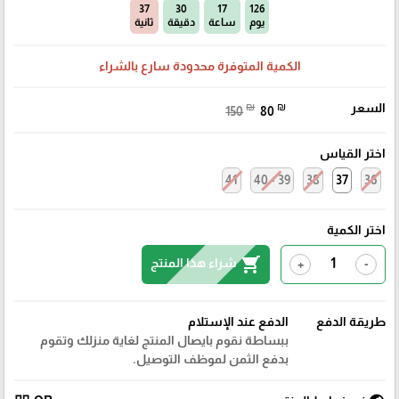
36
30
17
126
يوم
ساعة
دقيقة
ثانية
الكمية المتوفرة محدودة سارع بالشراء
السعر
₪
₪
150
80
اختر القياس
41
39 - 40
38
37
36
اختر الكمية
shopping_cart
شراء هذا المنتج
+
-
طريقة الدفع
الدفع عند الإستلام
ببساطة نقوم بايصال المنتج لغاية منزلك وتقوم
بدفع الثمن لموظف التوصيل.