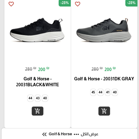
-28%
-28%
favorite_border
favorite_border
₪
₪
₪
₪
280
200
280
200
Golf & Horse -
Golf & Horse - 20031DK GRAY
20031BLACK&WHITE
45
44
41
40
44
43
40
add_shopping_cart
add_shopping_cart
keyboard_double_arrow_left
more_horiz
عرض الكل
Golf & Horse