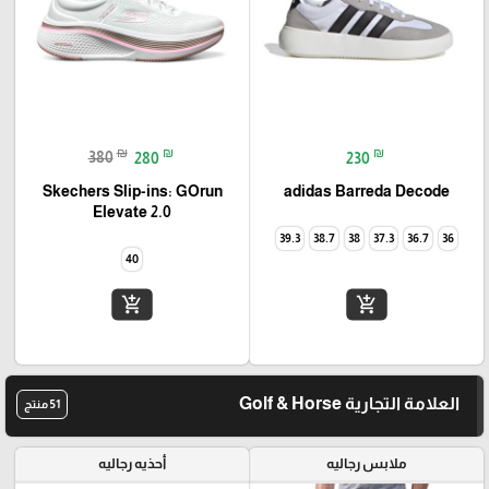
₪
₪
₪
380
280
230
Skechers Slip-ins: GOrun
adidas Barreda Decode
Elevate 2.0
39.3
38.7
38
37.3
36.7
36
40
add_shopping_cart
add_shopping_cart
العلامة التجارية Golf & Horse
51 منتج
ملابس رجاليه
أحذيه رجاليه