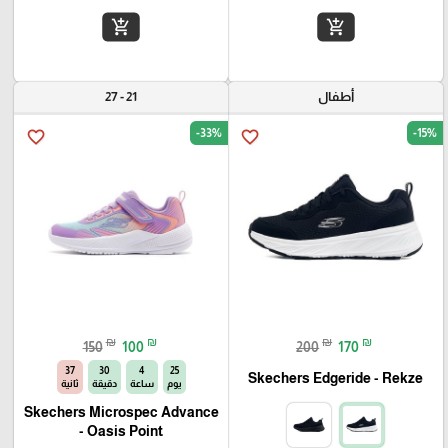
add_shopping_cart
add_shopping_cart
أطفال
21 - 27
-33%
-15%
favorite_border
favorite_border
₪
₪
₪
₪
150
100
200
170
36
30
4
25
Skechers Edgeride - Rekze‏
يوم
ساعة
دقيقة
ثانية
Skechers Microspec Advance
- Oasis Point