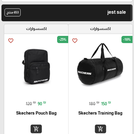
jest sale
653 منتج
اكسسوارات
اكسسوارات
-25%
-16%
favorite_border
favorite_border
₪
₪
₪
₪
120
90
180
150
Skechers Pouch Bag
Skechers Training Bag
add_shopping_cart
add_shopping_cart