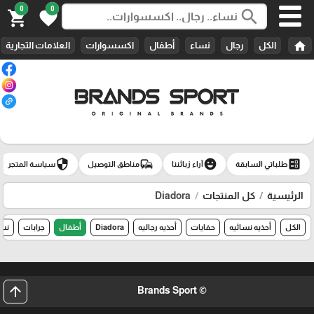
0
0
search
shopping_cart
favorite
home
الكل
رجال
نساء
أطفال
اكسسوارات
العلامات التجارية
security
commute
emoji_emotions
ballot
طلباتي السابقة
آراء زبائننا
مناطق التوصيل
سياسة المتجر
الرئيسية
كل المنتجات
Diadora
الكل
أحذيه نسائيه
حفايات
أحذيه رجاليه
Diadora
أطفال
جرابات
نسا
arrow_upward
© Brands Sport