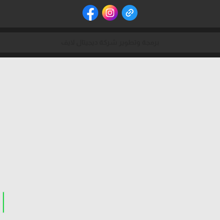
برمجة وتطوير شركة ديجيتال لايف