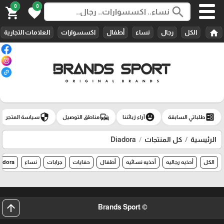
0
0
search
shopping_cart
favorite
home
الكل
رجال
نساء
أطفال
اكسسوارات
العلامات التجارية
security
commute
emoji_emotions
ballot
طلباتي السابقة
آراء زبائننا
مناطق التوصيل
سياسة المتجر
الرئيسية
كل المنتجات
Diadora
الكل
أحذيه رجاليه
أحذيه نسائيه
أطفال
حفايات
جرابات
نساء
adora
arrow_upward
© Brands Sport