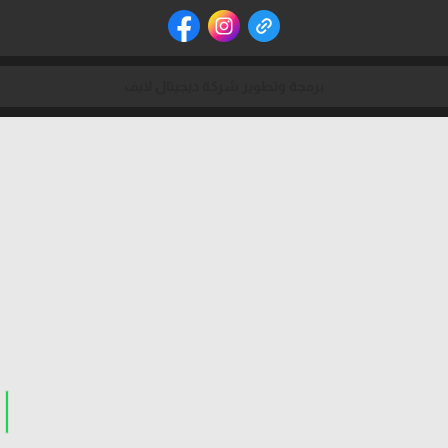
برمجة وتطوير شركة ديجيتال لايف