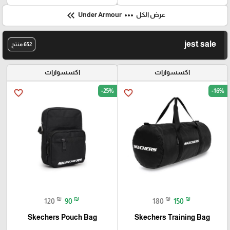
keyboard_double_arrow_left
more_horiz
عرض الكل
Under Armour
jest sale
652 منتج
اكسسوارات
اكسسوارات
-25%
-16%
favorite_border
favorite_border
₪
₪
₪
₪
120
90
180
150
Skechers Pouch Bag
Skechers Training Bag