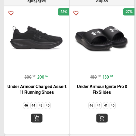
حفايات
أحذيه رجاليه
-33%
-27%
favorite_border
favorite_border
₪
₪
₪
₪
300
200
180
130
Under Armour Charged Assert
Under Armour Ignite Pro 8
11 Running Shoes
FixSlides
46
44
43
40
46
44
41
40
add_shopping_cart
add_shopping_cart