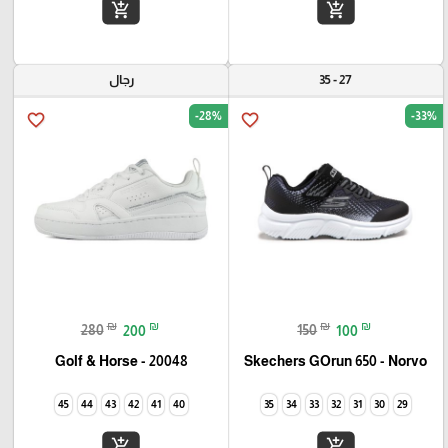
add_shopping_cart
add_shopping_cart
27 - 35
رجال
-28%
-33%
favorite_border
favorite_border
₪
₪
₪
₪
280
200
150
100
Golf & Horse - 20048
Skechers GOrun 650 - Norvo
45
44
43
42
41
40
35
34
33
32
31
30
29
add_shopping_cart
add_shopping_cart