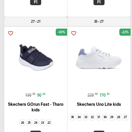
add_shopping_cart
add_shopping_cart
21 - 27
27 - 35
-30%
-22%
favorite_border
favorite_border
₪
₪
₪
₪
130
90
220
170
Skechers GOrun Fast - Tharo
Skechers Uno Lite kids
kids
35
34
33
32
31
30
29
28
27
26
25
24
23
22