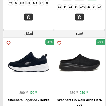
40
39
38.5
38
37.5
37
36
46
45
44
43
42.5
42
41
40
add_shopping_cart
add_shopping_cart
نساء
أطفال
-15%
-27%
favorite_border
favorite_border
₪
₪
₪
₪
200
170
330
240
Skechers Go Walk Arch Fit N-
Skechers Edgeride - Rekze‏
Joy