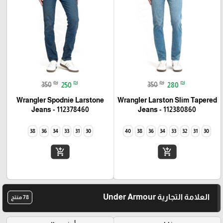
₪
₪
₪
₪
350
250
350
280
Wrangler Spodnie Larstone
Wrangler Larston Slim Tapered
Jeans - 112378460
Jeans - 112380860
38
36
34
33
31
30
40
38
36
34
33
32
31
30
add_shopping_cart
add_shopping_cart
العلامة التجارية Under Armour
78 منتج