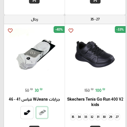
27 - 35
رجال
-40%
-33%
favorite_border
favorite_border
₪
₪
₪
₪
50
30
150
100
Skechers Tenis Go Run 400 V2
جرابات WJeans قياس 41 - 46
kids
35
34
33
32
31
30
29
27