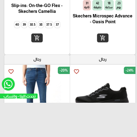
30
42
18
23
Slip-ins: On-the-GO Flex -
يوم
ساعة
دقيقة
ثانية
Camellia‏ Skechers
Skechers Microspec Advance
- Oasis Point
40
39
38.5
38
37.5
37
add_shopping_cart
add_shopping_cart
رجال
رجال
-20%
-24%
favorite_border
favorite_border
تحدث الينا - واتساب
₪
₪
₪
₪
350
280
330
250