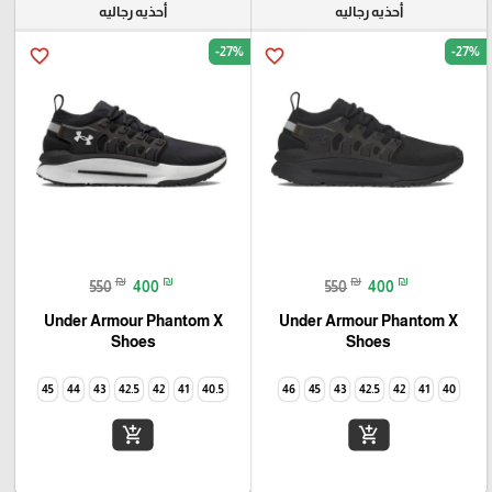
أحذيه رجاليه
أحذيه رجاليه
-27%
-27%
favorite_border
favorite_border
₪
₪
₪
₪
550
400
550
400
Under Armour Phantom X
Under Armour Phantom X
Shoes
Shoes
45
44
43
42.5
42
41
40.5
46
45
43
42.5
42
41
40
add_shopping_cart
add_shopping_cart