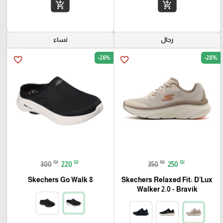
add_shopping_cart
add_shopping_cart
رجال
نساء
-26%
-28%
favorite_border
favorite_border
₪
₪
₪
₪
300
220
350
250
Skechers Go Walk 8
Skechers Relaxed Fit: D'Lux
Walker 2.0 - Bravik