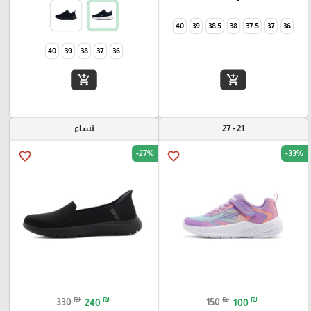
40
39
38.5
38
37.5
37
36
40
39
38
37
36
add_shopping_cart
add_shopping_cart
21 - 27
نساء
-27%
-33%
favorite_border
favorite_border
₪
₪
₪
₪
330
240
150
100