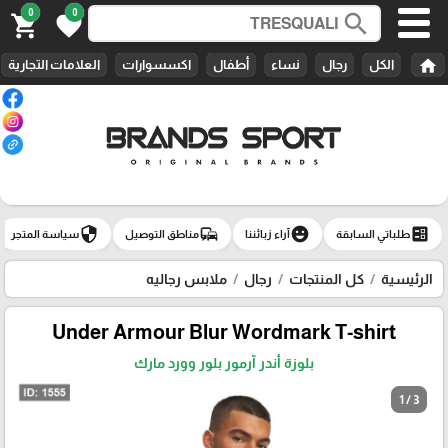
0
0
search
shopping_cart
favorite
home
الكل
رجال
نساء
أطفال
اكسسوارات
العلامات التجارية
security
commute
emoji_emotions
ballot
طلباتي السابقة
آراء زبائننا
مناطق التوصيل
سياسة المتجر
الرئيسية
كل المنتجات
رجال
ملابس رجاليه
Under Armour Blur Wordmark T-shirt
بلوزة أندر آرمور بلور وورد مارك
1 / 3