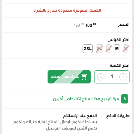
الكمية المتوفرة محدودة سارع بالشراء
السعر
₪
₪
150
100
اختر القياس
XXL
XL
L
M
S
اختر الكمية
shopping_cart
شراء هذا المنتج
+
-
6
مرة تم بيع هذا المنتج لأشخاص آخرين.
طريقة الدفع
الدفع عند الإستلام
ببساطة نقوم بايصال المنتج لغاية منزلك وتقوم
بدفع الثمن لموظف التوصيل.