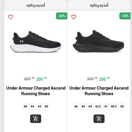
أحذيه رجاليه
أحذيه رجاليه
-33%
-33%
favorite_border
favorite_border
₪
₪
₪
₪
300
200
300
200
Under Armour Charged Ascend
Under Armour Charged Ascend
Running Shoes
Running Shoes
46
44
43
40
46
44
43
42.5
41
40.5
40
add_shopping_cart
add_shopping_cart