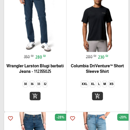
₪
₪
₪
₪
350
280
280
230
Wrangler Larston Blugi barbati
Columbia DriVenture™ Short
Jeans - 112355025
Sleeve Shirt
38
36
33
32
XXL
XL
L
M
XS
add_shopping_cart
add_shopping_cart
-28%
-20%
favorite_border
favorite_border