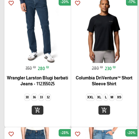
-20%
-17%
favorite_border
favorite_border
₪
₪
₪
₪
350
280
280
230
Wrangler Larston Blugi barbati
Columbia DriVenture™ Short
Jeans - 112355025
Sleeve Shirt
38
36
33
32
XXL
XL
L
M
XS
add_shopping_cart
add_shopping_cart
-28%
-20%
favorite_border
favorite_border