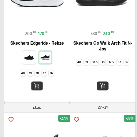
₪
₪
₪
₪
200
170
330
240
Skechers Go Walk Arch Fit N-
Skechers Edgeride - Rekze‏
Joy
40
39
38.5
38
37.5
37
36
40
39
38
37
36
add_shopping_cart
add_shopping_cart
21 - 27
نساء
-27%
-33%
favorite_border
favorite_border