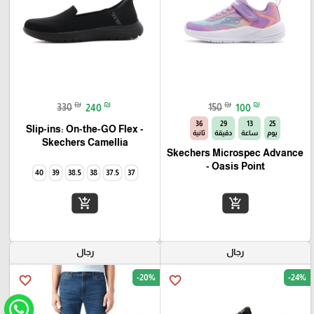
₪
₪
₪
₪
330
240
150
100
35
29
13
25
Slip-ins: On-the-GO Flex -
يوم
ساعة
دقيقة
ثانية
Camellia‏ Skechers
Skechers Microspec Advance
- Oasis Point
40
39
38.5
38
37.5
37
add_shopping_cart
add_shopping_cart
رجال
رجال
-20%
-24%
favorite_border
favorite_border