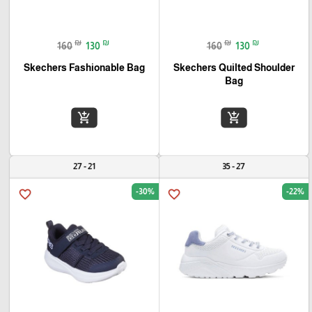
₪
₪
₪
₪
160
130
160
130
Skechers Fashionable Bag
Skechers Quilted Shoulder
Bag
add_shopping_cart
add_shopping_cart
21 - 27
27 - 35
-30%
-22%
favorite_border
favorite_border