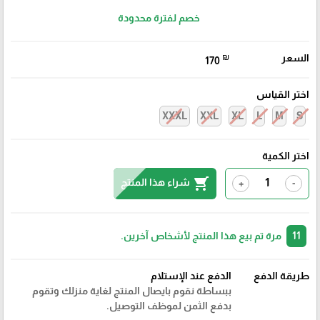
خصم لفترة محدودة
السعر
₪
170
اختر القياس
XXXL
XXL
XL
L
M
S
اختر الكمية
shopping_cart
شراء هذا المنتج
+
-
11
مرة تم بيع هذا المنتج لأشخاص آخرين.
طريقة الدفع
الدفع عند الإستلام
ببساطة نقوم بايصال المنتج لغاية منزلك وتقوم
بدفع الثمن لموظف التوصيل.