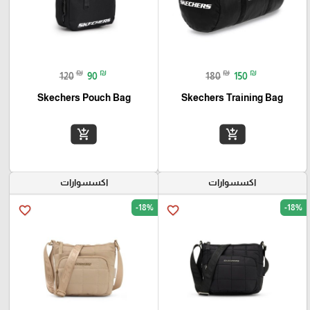
₪
₪
₪
₪
120
90
180
150
Skechers Pouch Bag
Skechers Training Bag
add_shopping_cart
add_shopping_cart
اكسسوارات
اكسسوارات
-18%
-18%
favorite_border
favorite_border