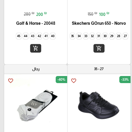
₪
₪
₪
₪
280
200
150
100
Golf & Horse - 20048
Skechers GOrun 650 - Norvo
45
44
43
42
41
40
35
34
33
32
31
30
29
28
27
add_shopping_cart
add_shopping_cart
27 - 35
رجال
-40%
-33%
favorite_border
favorite_border