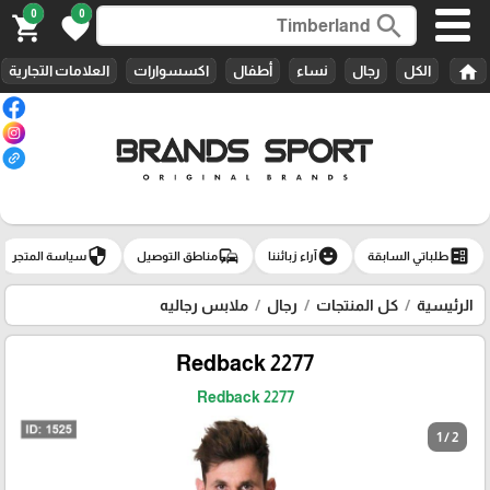
0
0
search
shopping_cart
favorite
home
الكل
رجال
نساء
أطفال
اكسسوارات
العلامات التجارية
security
commute
emoji_emotions
ballot
طلباتي السابقة
آراء زبائننا
مناطق التوصيل
سياسة المتجر
الرئيسية
كل المنتجات
رجال
ملابس رجاليه
Redback 2277
Redback 2277
1 / 2