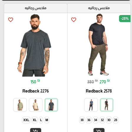
ملابس رجاليه
ملابس رجاليه
-28%
favorite_border
favorite_border
₪
₪
₪
150
380
270
Redback 2276
Redback 2578
XXL
XL
L
M
38
36
34
32
30
28