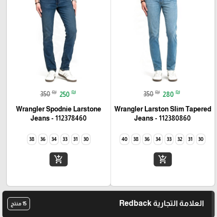
₪
₪
₪
₪
350
250
350
280
Wrangler Spodnie Larstone
Wrangler Larston Slim Tapered
Jeans - 112378460
Jeans - 112380860
38
36
34
33
31
30
40
38
36
34
33
32
31
30
add_shopping_cart
add_shopping_cart
العلامة التجارية Redback
15 منتج