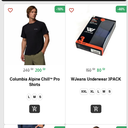
-16%
-46%
favorite_border
favorite_border
₪
₪
₪
₪
240
200
150
80
Columbia Alpine Chill™ Pro
WJeans Underwear 3PACK
Shirts
XXL
XL
L
M
S
L
M
S
add_shopping_cart
add_shopping_cart