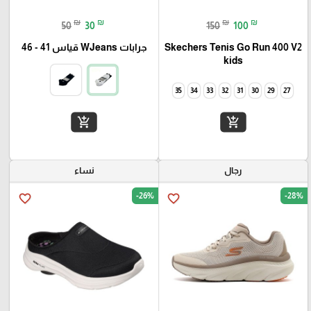
₪
₪
₪
₪
50
30
150
100
Skechers Tenis Go Run 400 V2
جرابات WJeans قياس 41 - 46
kids
35
34
33
32
31
30
29
27
add_shopping_cart
add_shopping_cart
رجال
نساء
-26%
-28%
favorite_border
favorite_border