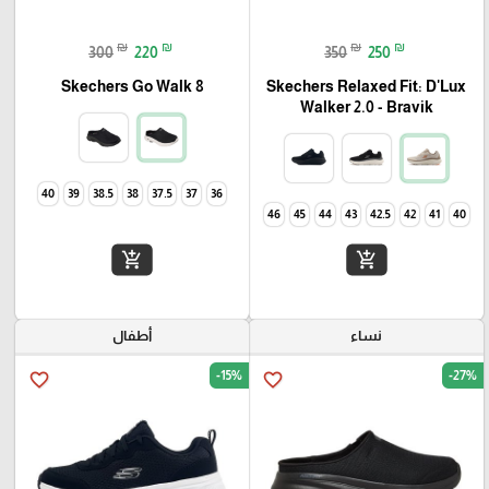
₪
₪
₪
₪
300
220
350
250
Skechers Go Walk 8
Skechers Relaxed Fit: D'Lux
Walker 2.0 - Bravik
40
39
38.5
38
37.5
37
36
46
45
44
43
42.5
42
41
40
add_shopping_cart
add_shopping_cart
نساء
أطفال
-15%
-27%
favorite_border
favorite_border