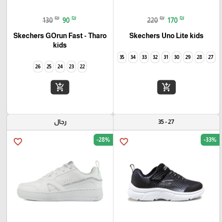
₪
₪
₪
₪
130
90
220
170
Skechers GOrun Fast - Tharo
Skechers Uno Lite kids
kids
35
34
33
32
31
30
29
28
27
26
25
24
23
22
add_shopping_cart
add_shopping_cart
27 - 35
رجال
-28%
-33%
favorite_border
favorite_border