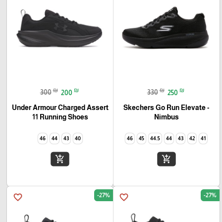
₪
₪
₪
₪
300
200
330
250
Under Armour Charged Assert
Skechers Go Run Elevate -
11 Running Shoes
Nimbus
46
44
43
40
46
45
44.5
44
43
42
41
add_shopping_cart
add_shopping_cart
-27%
-27%
favorite_border
favorite_border