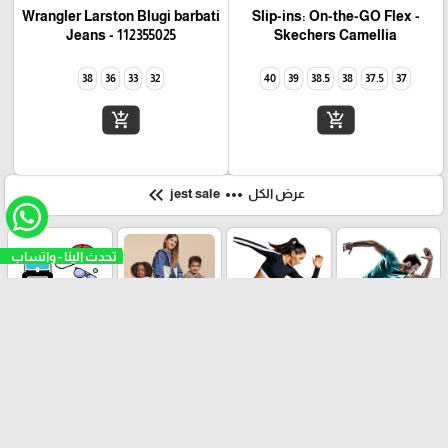
Wrangler Larston Blugi barbati
Slip-ins: On-the-GO Flex -
Camellia‏ Skechers
Jeans - 112355025
38
36
33
32
40
39
38.5
38
37.5
37
add_shopping_cart
add_shopping_cart
keyboard_double_arrow_left
more_horiz
عرض الكل
jest sale
تحدث الينا
رجال
نساء
أطفال
اكسسوارات
العلامات التجارية