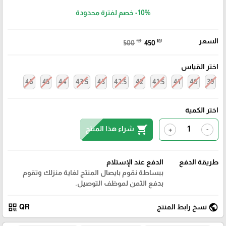
-10%
خصم لفترة محدودة
السعر
₪
₪
500
450
اختر القياس
46
45
44
43.5
43
42.5
42
41.5
41
40
39
اختر الكمية
shopping_cart
شراء هذا المنتج
+
-
طريقة الدفع
الدفع عند الإستلام
ببساطة نقوم بايصال المنتج لغاية منزلك وتقوم
بدفع الثمن لموظف التوصيل.
qr_code
public
نسخ رابط المنتج
QR