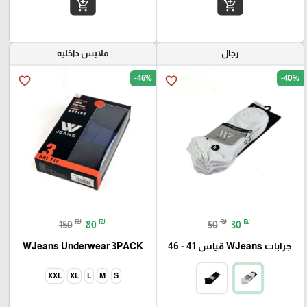
add_shopping_cart
add_shopping_cart
رجال
ملابس داخليه
-46%
-40%
favorite_border
favorite_border
₪
₪
₪
₪
150
80
50
30
جرابات WJeans قياس 41 - 46
WJeans Underwear 3PACK
XXL
XL
L
M
S