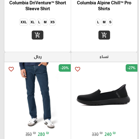
Columbia DriVenture™ Short
Columbia Alpine Chill™ Pro
Sleeve Shirt
Shirts
XXL
XL
L
M
XS
L
M
S
add_shopping_cart
add_shopping_cart
نساء
رجال
-20%
-27%
favorite_border
favorite_border
₪
₪
₪
₪
350
280
330
240