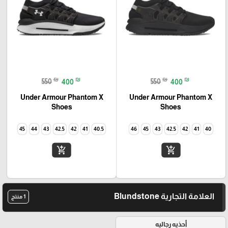
₪
₪
₪
₪
550
400
550
400
Under Armour Phantom X
Under Armour Phantom X
Shoes
Shoes
45
44
43
42.5
42
41
40.5
46
45
43
42.5
42
41
40
add_shopping_cart
add_shopping_cart
العلامة التجارية Blundstone
1 منتج
أحذيه رجاليه