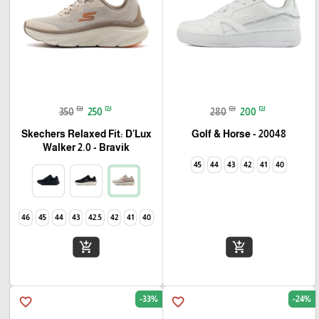
₪
₪
₪
₪
350
250
280
200
Skechers Relaxed Fit: D'Lux
Golf & Horse - 20048
Walker 2.0 - Bravik
45
44
43
42
41
40
46
45
44
43
42.5
42
41
40
add_shopping_cart
add_shopping_cart
-33%
-24%
favorite_border
favorite_border