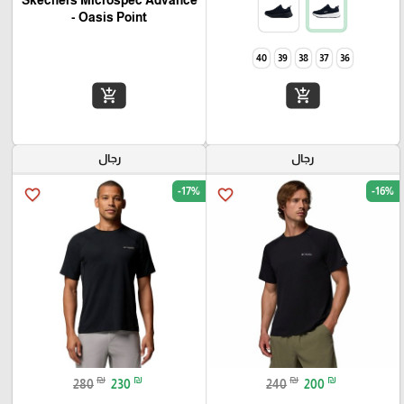
- Oasis Point
40
39
38
37
36
add_shopping_cart
add_shopping_cart
رجال
رجال
-17%
-16%
favorite_border
favorite_border
₪
₪
₪
₪
280
230
240
200