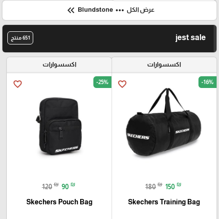
keyboard_double_arrow_left
more_horiz
عرض الكل
Blundstone
jest sale
651 منتج
اكسسوارات
اكسسوارات
-25%
-16%
favorite_border
favorite_border
₪
₪
₪
₪
120
90
180
150
Skechers Pouch Bag
Skechers Training Bag