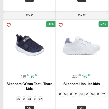
21 - 27
27 - 35
-30%
-22%
favorite_border
favorite_border
₪
₪
₪
₪
130
90
220
170
Skechers GOrun Fast - Tharo
Skechers Uno Lite kids
kids
35
34
33
32
31
30
29
28
27
26
25
24
23
22