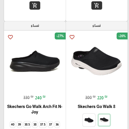
add_shopping_cart
add_shopping_cart
نساء
نساء
-27%
-26%
favorite_border
favorite_border
₪
₪
₪
₪
330
240
300
220
Skechers Go Walk Arch Fit N-
Skechers Go Walk 8
Joy
40
39
38.5
38
37.5
37
36