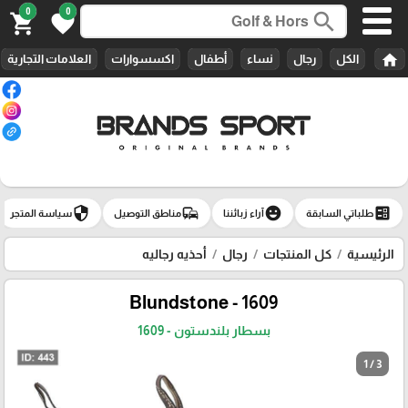
0
0
search
shopping_cart
favorite
home
الكل
رجال
نساء
أطفال
اكسسوارات
العلامات التجارية
security
commute
emoji_emotions
ballot
طلباتي السابقة
آراء زبائننا
مناطق التوصيل
سياسة المتجر
الرئيسية
كل المنتجات
رجال
أحذيه رجاليه
Blundstone - 1609
بسطار بلندستون - 1609
1 / 3