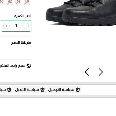
43
42
41
40
اختر الكمية
+
-
طريقة الدفع
public
نسخ رابط المنتج
arrow_back_ios
arrow_forward_ios
policy
policy
policy
سياسة التوصيل
سياسة التبديل
سياس