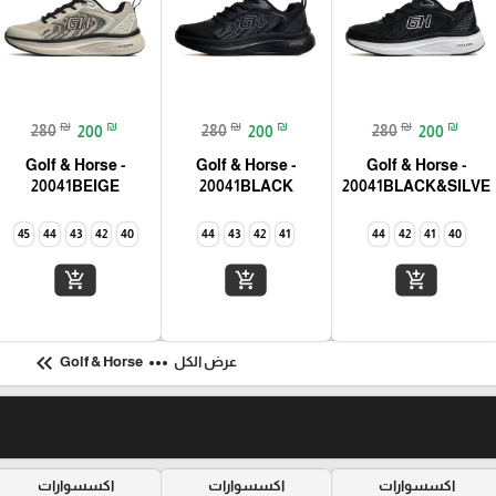
₪
₪
₪
₪
₪
₪
280
200
280
200
280
200
Golf & Horse -
Golf & Horse -
Golf & Horse -
20041BEIGE
20041BLACK
20041BLACK&SILVE
45
44
43
42
40
44
43
42
41
44
42
41
40
add_shopping_cart
add_shopping_cart
add_shopping_cart
keyboard_double_arrow_left
more_horiz
عرض الكل
Golf & Horse
اكسسوارات
اكسسوارات
اكسسوارات