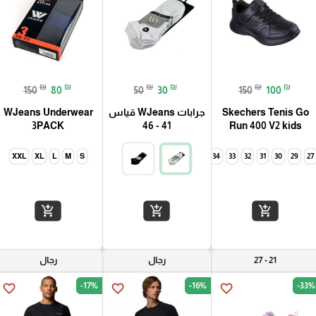
₪
₪
₪
₪
₪
₪
150
80
50
30
150
100
Skechers Tenis Go
جرابات WJeans قياس
WJeans Underwear
3PACK
41 - 46
Run 400 V2 kids
XXL
XL
L
M
S
35
34
33
32
31
30
29
35
27
add_shopping_cart
add_shopping_cart
add_shopping_cart
21 - 27
رجال
رجال
-17%
-16%
-33%
favorite_border
favorite_border
favorite_border