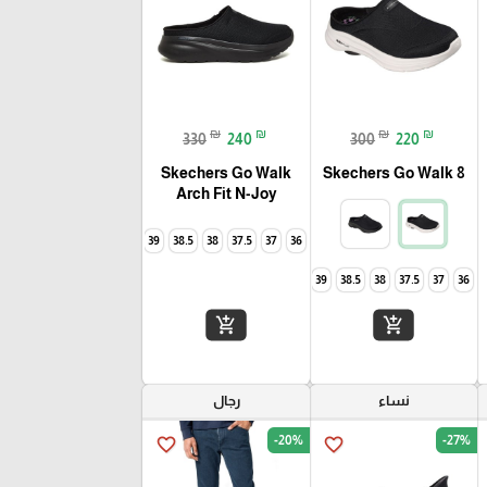
₪
₪
₪
₪
330
240
300
220
Skechers Go Walk
Skechers Go Walk 8
Arch Fit N-Joy
40
39
38.5
38
37.5
37
36
40
39
38.5
38
37.5
37
36
add_shopping_cart
add_shopping_cart
نساء
رجال
-20%
-27%
favorite_border
favorite_border