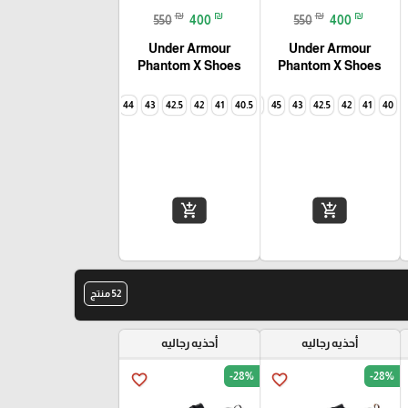
₪
₪
₪
₪
550
400
550
400
Under Armour
Under Armour
Phantom X Shoes
Phantom X Shoes
45
44
43
42.5
42
41
40.5
46
45
43
42.5
42
41
40
add_shopping_cart
add_shopping_cart
52 منتج
أحذيه رجاليه
أحذيه رجاليه
-28%
-28%
favorite_border
favorite_border