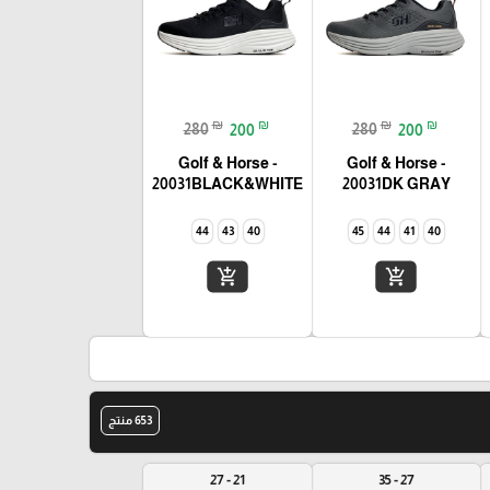
₪
₪
₪
₪
280
200
280
200
Golf & Horse -
Golf & Horse -
20031BLACK&WHITE
20031DK GRAY
44
43
40
45
44
41
40
add_shopping_cart
add_shopping_cart
653 منتج
21 - 27
27 - 35