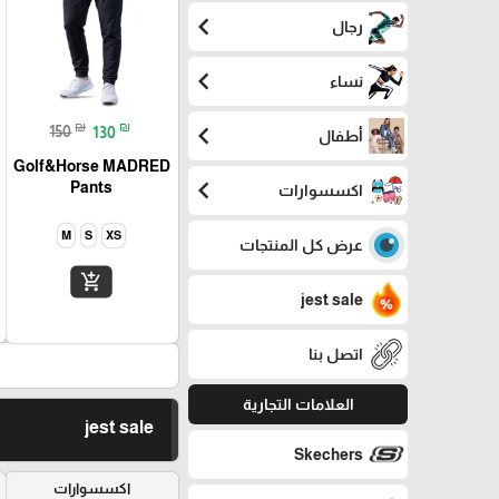
chevron_left
رجال
chevron_left
نساء
chevron_left
₪
₪
150
130
أطفال
Golf&Horse MADRED
chevron_left
Pants
اكسسوارات
M
S
XS
عرض كل المنتجات
add_shopping_cart
jest sale
اتصل بنا
العلامات التجارية
jest sale
Skechers
اكسسوارات