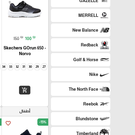
GAZELLE
MERRELL
New Balance
₪
₪
150
100
Redback
Skechers GOrun 650 -
Norvo
Golf & Horse
34
33
32
31
30
29
27
Nike
The North Face
add_shopping_cart
Reebok
أطفال
Blundstone
-15%
favorite_border
Timberland