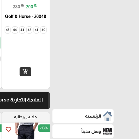
₪
₪
280
200
Golf & Horse - 20048
45
44
43
42
41
40
add_shopping_cart
العلامة التجارية Golf & Horse
الرئيسية
ملابس رجاليه
-13%
favorite_border
وصل حديثاً