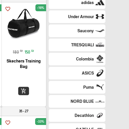
adidas
-16%
favorite_border
Under Armour
Saucony
TRESQUALI
₪
₪
180
150
Colombia
Skechers Training
Bag
ASICS
Puma
add_shopping_cart
NORD BLUE
27 - 35
Decathlon
-33%
favorite_border