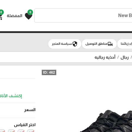
0
0
g_cart
favorite
المفضلة
security
commute
اء زبائننا
مناطق التوصيل
سياسة المتجر
رجال
أحذيه رجاليه
إكتشف الأناقة في
السعر
اختر القياس