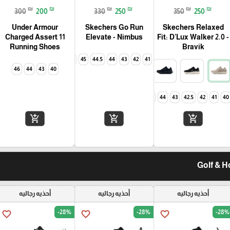
₪
₪
₪
₪
₪
₪
300
200
330
250
350
250
Under Armour
Skechers Go Run
Skechers Relaxed
Charged Assert 11
Elevate - Nimbus
Fit: D'Lux Walker 2.0 -
Running Shoes
Bravik
46
45
44.5
44
43
42
41
46
44
43
40
46
45
44
43
42.5
42
41
40
add_shopping_cart
add_shopping_cart
add_shopping_cart
أحذيه رجاليه
أحذيه رجاليه
أحذيه رجاليه
-28%
-28%
-28%
favorite_border
favorite_border
favorite_border