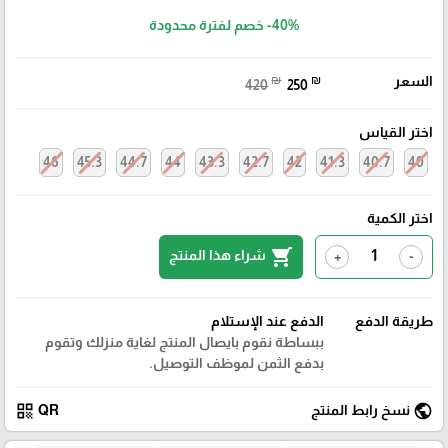
-40%
خصم لفترة محدودة
السعر
₪
₪
420
250
اختر القياس
46
45.3
44.7
44
43.3
42.7
42
41.3
40.7
40
اختر الكمية
shopping_cart
شراء هذا المنتج
+
-
طريقة الدفع
الدفع عند الإستلام
ببساطة نقوم بايصال المنتج لغاية منزلك وتقوم
بدفع الثمن لموظف التوصيل.
qr_code
public
نسخ رابط المنتج
QR