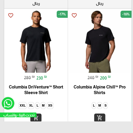
رجال
رجال
-17%
-16%
favorite_border
favorite_border
₪
₪
₪
₪
280
230
240
200
Columbia DriVenture™ Short
Columbia Alpine Chill™ Pro
Sleeve Shirt
Shirts
XXL
XL
L
M
XS
L
M
S
add_shopping_cart
add_shopping_cart