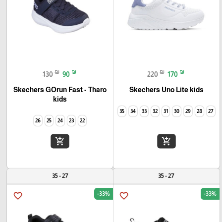
₪
₪
₪
₪
130
90
220
170
Skechers GOrun Fast - Tharo
Skechers Uno Lite kids
kids
35
34
33
32
31
30
29
28
27
26
25
24
23
22
add_shopping_cart
add_shopping_cart
27 - 35
27 - 35
-33%
-33%
favorite_border
favorite_border