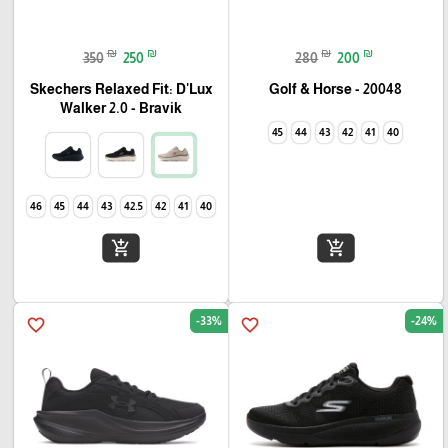
₪
₪
₪
₪
350
250
280
200
Skechers Relaxed Fit: D'Lux
Golf & Horse - 20048
Walker 2.0 - Bravik
45
44
43
42
41
40
46
45
44
43
42.5
42
41
40
add_shopping_cart
add_shopping_cart
-33%
-24%
favorite_border
favorite_border