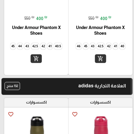
₪
₪
₪
₪
550
400
550
400
Under Armour Phantom X
Under Armour Phantom X
Shoes
Shoes
45
44
43
42.5
42
41
40.5
46
45
43
42.5
42
41
40
add_shopping_cart
add_shopping_cart
العلامة التجارية adidas
132 منتج
اكسسوارات
اكسسوارات
favorite_border
favorite_border