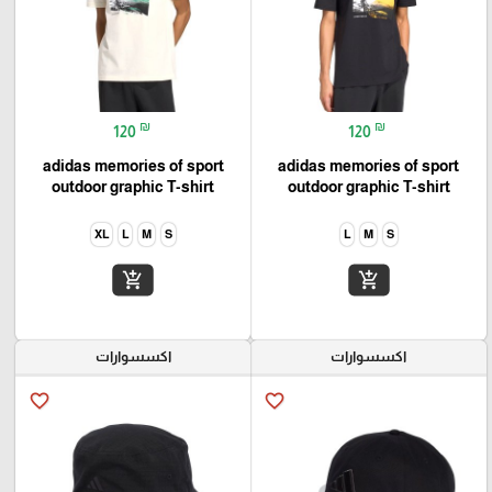
₪
₪
120
120
adidas memories of sport
adidas memories of sport
outdoor graphic T-shirt
outdoor graphic T-shirt
XL
L
M
S
L
M
S
add_shopping_cart
add_shopping_cart
اكسسوارات
اكسسوارات
favorite_border
favorite_border