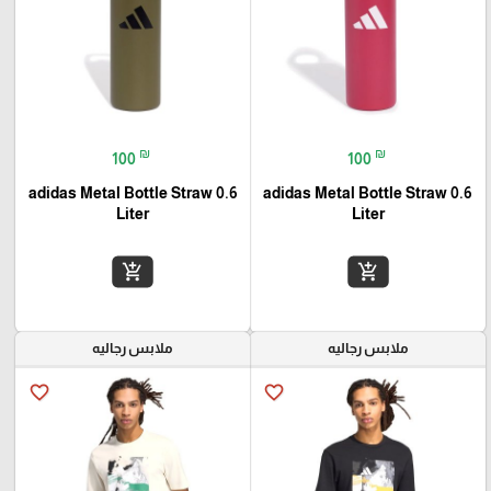
₪
₪
100
100
adidas Metal Bottle Straw 0.6
adidas Metal Bottle Straw 0.6
Liter
Liter
add_shopping_cart
add_shopping_cart
ملابس رجاليه
ملابس رجاليه
favorite_border
favorite_border