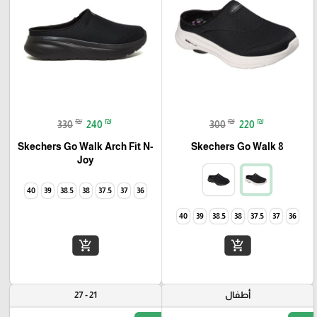
₪
₪
₪
₪
330
240
300
220
Skechers Go Walk Arch Fit N-
Skechers Go Walk 8
Joy
40
39
38.5
38
37.5
37
36
40
39
38.5
38
37.5
37
36
add_shopping_cart
add_shopping_cart
أطفال
21 - 27