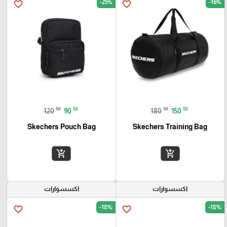
-25%
-16%
favorite_border
favorite_border
₪
₪
₪
₪
120
90
180
150
Skechers Pouch Bag
Skechers Training Bag
add_shopping_cart
add_shopping_cart
اكسسوارات
اكسسوارات
-18%
-18%
favorite_border
favorite_border