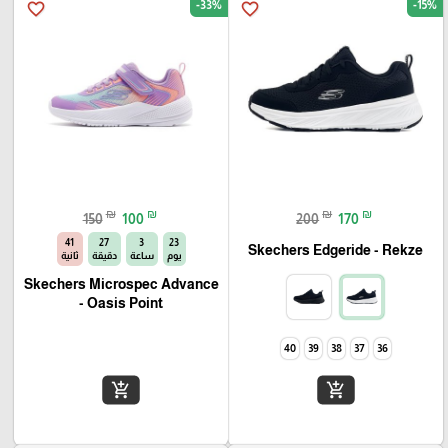
-33%
-15%
favorite_border
favorite_border
₪
₪
₪
₪
150
100
200
170
39
27
3
23
Skechers Edgeride - Rekze‏
يوم
ساعة
دقيقة
ثانية
Skechers Microspec Advance
- Oasis Point
40
39
38
37
36
add_shopping_cart
add_shopping_cart