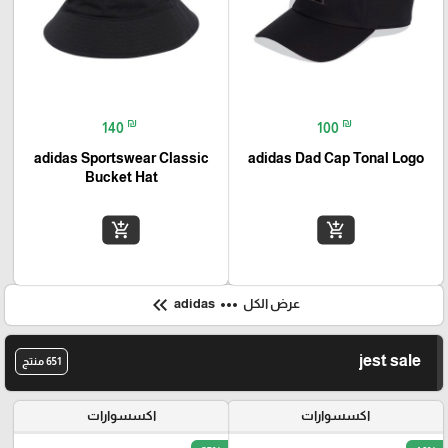
₪
₪
140
100
adidas Sportswear Classic
adidas Dad Cap Tonal Logo
Bucket Hat
add_shopping_cart
add_shopping_cart
keyboard_double_arrow_left
more_horiz
عرض الكل
adidas
jest sale
651 منتج
اكسسوارات
اكسسوارات