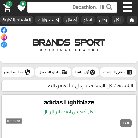
0
0
search
shopping_cart
favorite
home
الكل
رجال
نساء
أطفال
اكسسوارات
العلامات التجارية
security
commute
emoji_emotions
ballot
طلباتي السابقة
آراء زبائننا
مناطق التوصيل
سياسة المتجر
الرئيسية
كل المنتجات
رجال
أحذيه رجاليه
adidas Lightblaze
حذاء أديداس لايت بليز للرجال
1 / 8