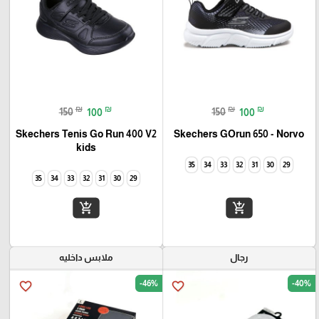
₪
₪
₪
₪
150
100
150
100
Skechers Tenis Go Run 400 V2
Skechers GOrun 650 - Norvo
kids
35
34
33
32
31
30
29
35
34
33
32
31
30
29
add_shopping_cart
add_shopping_cart
رجال
ملابس داخليه
-46%
-40%
favorite_border
favorite_border