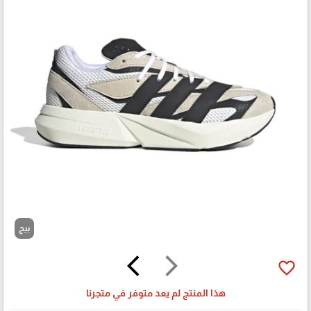
بيج
arrow_back_ios
arrow_forward_ios
favorite_border
هذا المنتج لم يعد متوفر في متجرنا