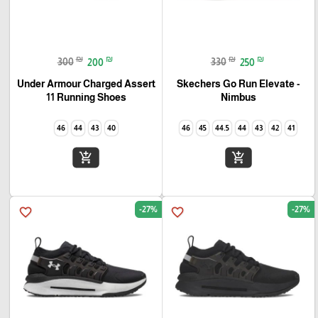
₪
₪
₪
₪
300
200
330
250
Under Armour Charged Assert
Skechers Go Run Elevate -
11 Running Shoes
Nimbus
46
44
43
40
46
45
44.5
44
43
42
41
add_shopping_cart
add_shopping_cart
-27%
-27%
favorite_border
favorite_border