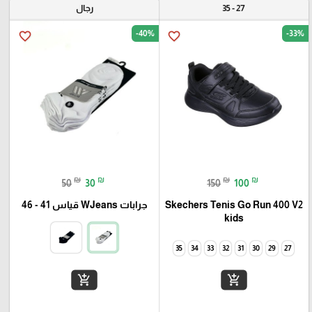
27 - 35
رجال
-40%
-33%
favorite_border
favorite_border
₪
₪
₪
₪
50
30
150
100
Skechers Tenis Go Run 400 V2
جرابات WJeans قياس 41 - 46
kids
35
34
33
32
31
30
29
27
add_shopping_cart
add_shopping_cart