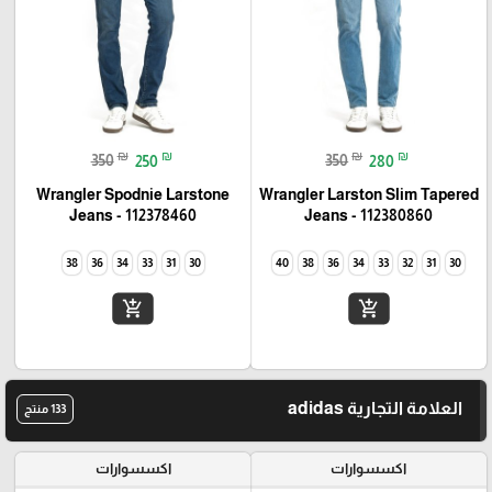
₪
₪
₪
₪
350
250
350
280
Wrangler Spodnie Larstone
Wrangler Larston Slim Tapered
Jeans - 112378460
Jeans - 112380860
38
36
34
33
31
30
40
38
36
34
33
32
31
30
add_shopping_cart
add_shopping_cart
العلامة التجارية adidas
133 منتج
اكسسوارات
اكسسوارات