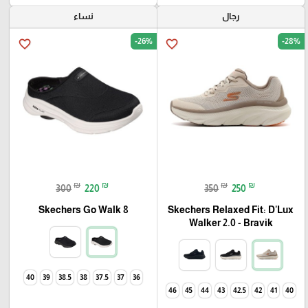
رجال
نساء
-26%
-28%
favorite_border
favorite_border
₪
₪
₪
₪
300
220
350
250
Skechers Go Walk 8
Skechers Relaxed Fit: D'Lux
Walker 2.0 - Bravik
40
39
38.5
38
37.5
37
36
46
45
44
43
42.5
42
41
40