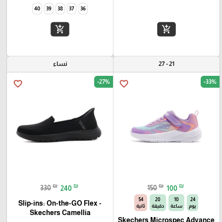
40
39
38
37
36
add_shopping_cart
add_shopping_cart
21 - 27
نساء
-27%
-33%
favorite_border
favorite_border
₪
₪
₪
₪
330
240
150
100
53
20
10
24
Slip-ins: On-the-GO Flex -
يوم
ساعة
دقيقة
ثانية
Camellia‏ Skechers
Skechers Microspec Advance