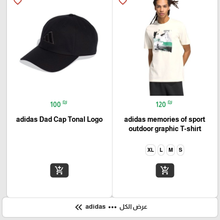
favorite_border
favorite_border
₪
₪
100
120
adidas Dad Cap Tonal Logo
adidas memories of sport
outdoor graphic T-shirt
XL
L
M
S
add_shopping_cart
add_shopping_cart
keyboard_double_arrow_left
more_horiz
عرض الكل
adidas