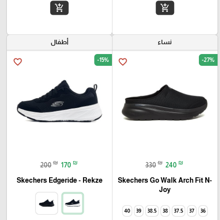
add_shopping_cart
add_shopping_cart
نساء
أطفال
-15%
-27%
favorite_border
favorite_border
₪
₪
₪
₪
200
170
330
240
Skechers Go Walk Arch Fit N-
Skechers Edgeride - Rekze‏
Joy
40
39
38.5
38
37.5
37
36