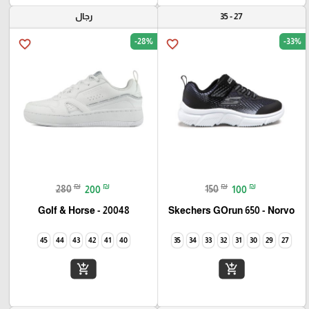
27 - 35
رجال
-28%
-33%
favorite_border
favorite_border
₪
₪
₪
₪
280
200
150
100
Golf & Horse - 20048
Skechers GOrun 650 - Norvo
45
44
43
42
41
40
35
34
33
32
31
30
29
27
add_shopping_cart
add_shopping_cart