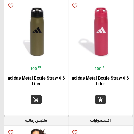
favorite_border
favorite_border
₪
₪
100
100
adidas Metal Bottle Straw 0.6
adidas Metal Bottle Straw 0.6
Liter
Liter
add_shopping_cart
add_shopping_cart
اكسسوارات
ملابس رجاليه
favorite_border
favorite_border