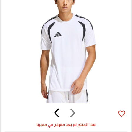
arrow_back_ios
arrow_forward_ios
favorite_border
هذا المنتج لم يعد متوفر في متجرنا