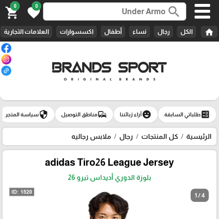
0
0
search
shopping_cart
favorite
home
الكل
رجال
نساء
أطفال
اكسسوارات
العلامات التجارية
security
commute
emoji_emotions
ballot
طلباتي السابقة
آراء زبائننا
مناطق التوصيل
سياسة المتجر
الرئيسية
كل المنتجات
رجال
ملابس رجاليه
adidas Tiro26 League Jersey
بلوزة الدوري أديداس تيرو 26
1 / 4