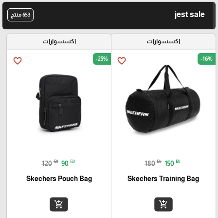
jest sale
653 منتج
اكسسوارات
اكسسوارات
-25%
-16%
favorite_border
favorite_border
₪
₪
₪
₪
120
90
180
150
Skechers Pouch Bag
Skechers Training Bag
add_shopping_cart
add_shopping_cart