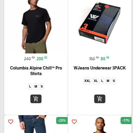
₪
₪
₪
₪
240
200
150
80
Columbia Alpine Chill™ Pro
WJeans Underwear 3PACK
Shirts
XXL
XL
L
M
S
L
M
S
add_shopping_cart
add_shopping_cart
-20%
-17%
favorite_border
favorite_border