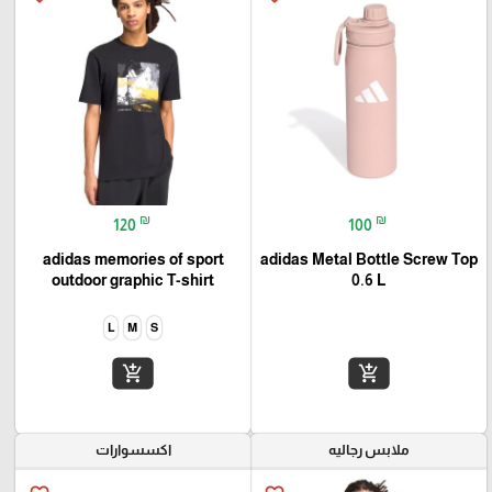
₪
₪
120
100
adidas memories of sport
adidas Metal Bottle Screw Top
outdoor graphic T-shirt
0.6 L
L
M
S
add_shopping_cart
add_shopping_cart
ملابس رجاليه
اكسسوارات