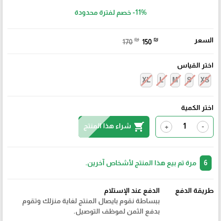
-11%
خصم لفترة محدودة
السعر
₪
₪
170
150
اختر القياس
XL
L
M
S
XS
اختر الكمية
shopping_cart
شراء هذا المنتج
+
-
6
مرة تم بيع هذا المنتج لأشخاص آخرين.
طريقة الدفع
الدفع عند الإستلام
ببساطة نقوم بايصال المنتج لغاية منزلك وتقوم
بدفع الثمن لموظف التوصيل.