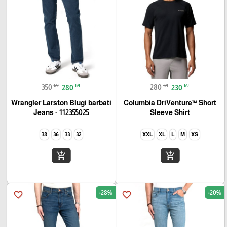
₪
₪
₪
₪
350
280
280
230
Wrangler Larston Blugi barbati
Columbia DriVenture™ Short
Jeans - 112355025
Sleeve Shirt
38
36
33
32
XXL
XL
L
M
XS
add_shopping_cart
add_shopping_cart
-28%
-20%
favorite_border
favorite_border