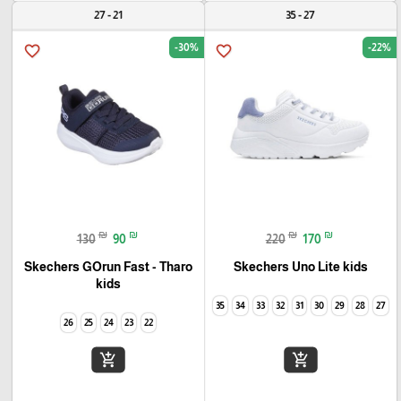
21 - 27
27 - 35
-30%
-22%
favorite_border
favorite_border
₪
₪
₪
₪
130
90
220
170
Skechers GOrun Fast - Tharo
Skechers Uno Lite kids
kids
35
34
33
32
31
30
29
28
27
26
25
24
23
22
add_shopping_cart
add_shopping_cart