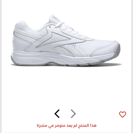
arrow_back_ios
arrow_forward_ios
favorite_border
هذا المنتج لم يعد متوفر في متجرنا