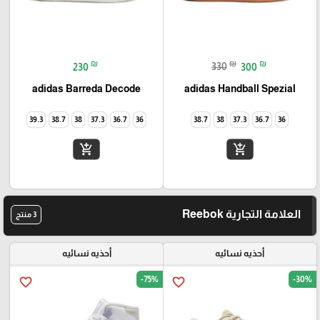
₪
₪
₪
230
330
300
adidas Barreda Decode
adidas Handball Spezial
39.3
38.7
38
37.3
36.7
36
38.7
38
37.3
36.7
36
add_shopping_cart
add_shopping_cart
العلامة التجارية Reebok
3 منتج
أحذيه نسائيه
أحذيه نسائيه
-75%
-30%
favorite_border
favorite_border