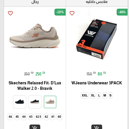
ملابس داخليه
رجال
-28%
-46%
favorite_border
favorite_border
₪
₪
₪
₪
350
250
150
80
Skechers Relaxed Fit: D'Lux
WJeans Underwear 3PACK
Walker 2.0 - Bravik
XXL
XL
L
M
S
46
45
44
43
42.5
42
41
40
add_shopping_cart
add_shopping_cart