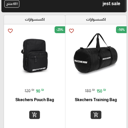
jest sale
651 منتج
اكسسوارات
اكسسوارات
-25%
-16%
favorite_border
favorite_border
₪
₪
₪
₪
120
90
180
150
Skechers Pouch Bag
Skechers Training Bag
add_shopping_cart
add_shopping_cart