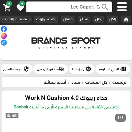
0
0
search
shopping_cart
favorite
home
الكل
رجال
نساء
أطفال
اكسسوارات
العلامات التجارية
security
commute
emoji_emotions
ballot
طلباتي السابقة
آراء زبائننا
مناطق التوصيل
سياسة المتجر
الرئيسية
كل المنتجات
نساء
أحذيه نسائيه
حذاء ريبوك Work N Cushion 4.0
إكتشفي الأناقة في تشكيلتنا المميزة بأرقى ما أنتجته Reebok
1 / 5