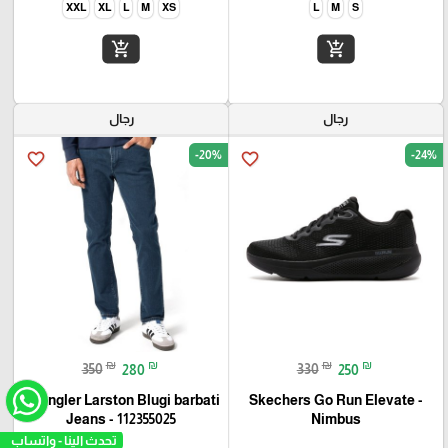
XXL
XL
L
M
XS
L
M
S
add_shopping_cart
add_shopping_cart
رجال
رجال
-20%
-24%
favorite_border
favorite_border
₪
₪
₪
₪
350
280
330
250
Wrangler Larston Blugi barbati
Skechers Go Run Elevate -
Jeans - 112355025
Nimbus
تحدث الي