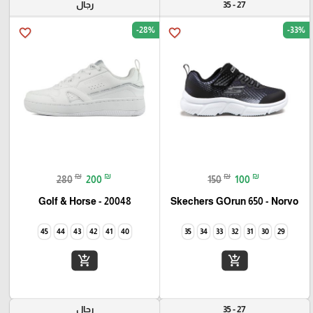
27 - 35
رجال
-28%
-33%
favorite_border
favorite_border
₪
₪
₪
₪
280
200
150
100
Golf & Horse - 20048
Skechers GOrun 650 - Norvo
45
44
43
42
41
40
35
34
33
32
31
30
29
add_shopping_cart
add_shopping_cart
27 - 35
رجال