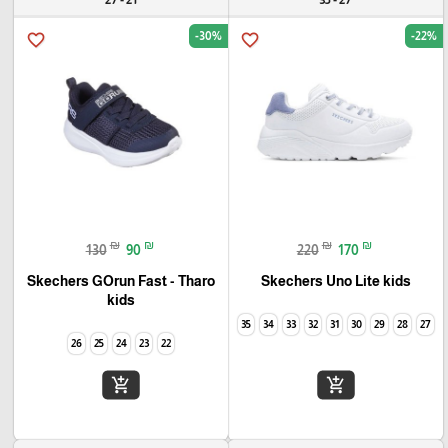
-30%
-22%
favorite_border
favorite_border
₪
₪
₪
₪
130
90
220
170
Skechers GOrun Fast - Tharo
Skechers Uno Lite kids
kids
35
34
33
32
31
30
29
28
27
26
25
24
23
22
add_shopping_cart
add_shopping_cart