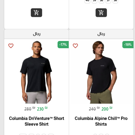
add_shopping_cart
add_shopping_cart
رجال
رجال
-17%
-16%
favorite_border
favorite_border
₪
₪
₪
₪
280
230
240
200
Columbia DriVenture™ Short
Columbia Alpine Chill™ Pro
Sleeve Shirt
Shirts