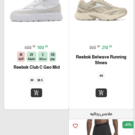
₪
₪
₪
₪
400
100
300
210
44
29
3
125
Reebok Belwave Running
يوم
ساعة
دقيقة
ثانية
Shoes‏
Reebok Club C Geo Mid
40
39
38.5
add_shopping_cart
add_shopping_cart
ملابس رجاليه
-41%
favorite_border