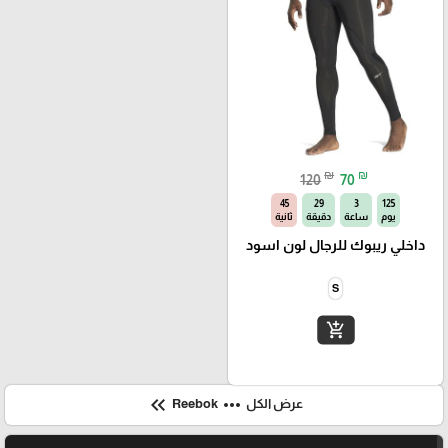
₪
₪
120
70
44
29
3
125
يوم
ساعة
دقيقة
ثانية
داخلي ريبوك للرجال لون اسود
S
add_shopping_cart
keyboard_double_arrow_left
more_horiz
عرض الكل
Reebok