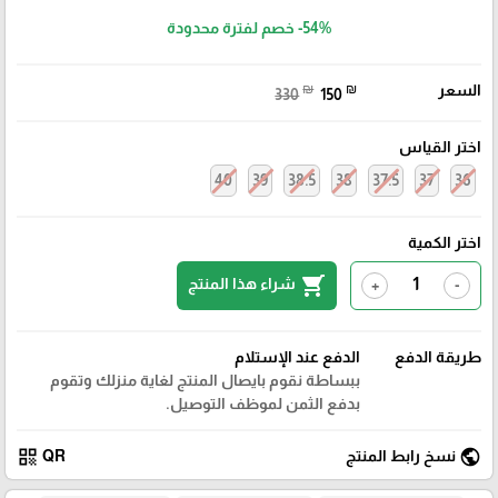
-54%
خصم لفترة محدودة
السعر
₪
₪
330
150
اختر القياس
40
39
38.5
38
37.5
37
36
اختر الكمية
shopping_cart
شراء هذا المنتج
+
-
طريقة الدفع
الدفع عند الإستلام
ببساطة نقوم بايصال المنتج لغاية منزلك وتقوم
بدفع الثمن لموظف التوصيل.
qr_code
public
نسخ رابط المنتج
QR