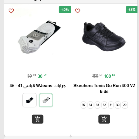
-40%
-33%
favorite_border
favorite_border
₪
₪
₪
₪
50
30
150
100
Skechers Tenis Go Run 400 V2
جرابات WJeans قياس 41 - 46
kids
35
34
33
32
31
30
29
add_shopping_cart
add_shopping_cart