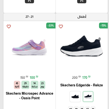
أطفال
21 - 27
-33%
-15%
favorite_border
favorite_border
₪
₪
₪
₪
150
100
200
170
44
29
14
23
Skechers Edgeride - Rekze‏
يوم
ساعة
دقيقة
ثانية
Skechers Microspec Advance
- Oasis Point
40
39
38
37
36