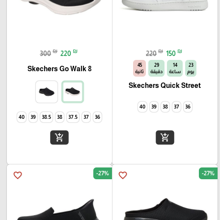
₪
₪
₪
₪
300
220
220
150
44
29
14
23
Skechers Go Walk 8
يوم
ساعة
دقيقة
ثانية
Skechers Quick Street
40
39
38
37
36
40
39
38.5
38
37.5
37
36
add_shopping_cart
add_shopping_cart
-27%
-27%
favorite_border
favorite_border