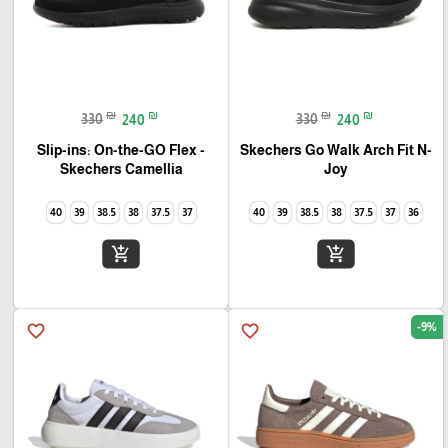
₪
₪
₪
₪
330
240
330
240
Slip-ins: On-the-GO Flex -
Skechers Go Walk Arch Fit N-
Joy
Camellia‏ Skechers
40
39
38.5
38
37.5
37
40
39
38.5
38
37.5
37
36
add_shopping_cart
add_shopping_cart
-9%
favorite_border
favorite_border