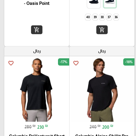
- Oasis Point
40
39
38
37
36
add_shopping_cart
add_shopping_cart
رجال
رجال
-17%
-16%
favorite_border
favorite_border
₪
₪
₪
₪
280
230
240
200