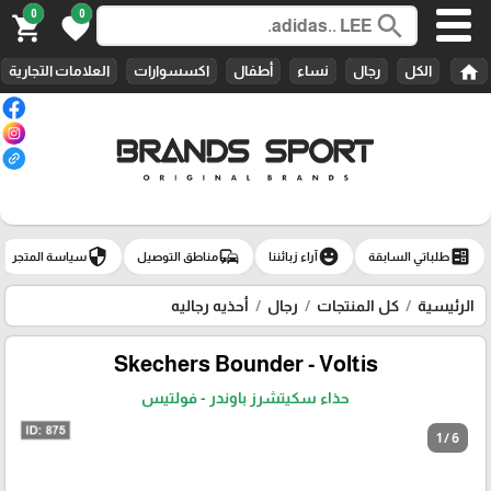
0
0
search
shopping_cart
favorite
home
الكل
رجال
نساء
أطفال
اكسسوارات
العلامات التجارية
security
commute
emoji_emotions
ballot
طلباتي السابقة
آراء زبائننا
مناطق التوصيل
سياسة المتجر
الرئيسية
كل المنتجات
رجال
أحذيه رجاليه
Skechers Bounder - Voltis
حذاء سكيتشرز باوندر - فولتيس
1 / 6