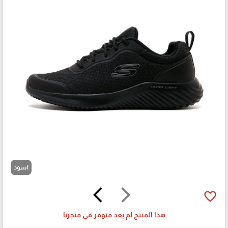
اسود
arrow_back_ios
arrow_forward_ios
favorite_border
هذا المنتج لم يعد متوفر في متجرنا