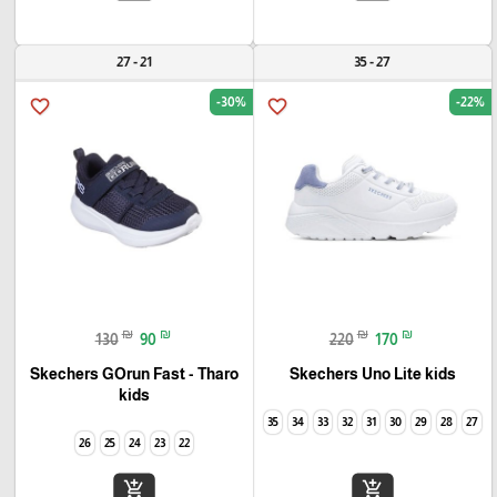
21 - 27
27 - 35
-30%
-22%
favorite_border
favorite_border
₪
₪
₪
₪
130
90
220
170
Skechers GOrun Fast - Tharo
Skechers Uno Lite kids
kids
35
34
33
32
31
30
29
28
27
26
25
24
23
22
add_shopping_cart
add_shopping_cart