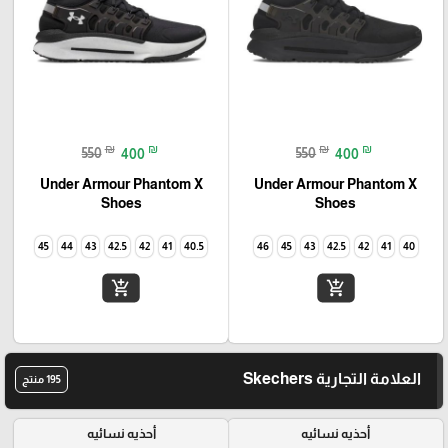
₪
₪
₪
₪
550
400
550
400
Under Armour Phantom X
Under Armour Phantom X
Shoes
Shoes
45
44
43
42.5
42
41
40.5
46
45
43
42.5
42
41
40
add_shopping_cart
add_shopping_cart
العلامة التجارية Skechers
195 منتج
أحذيه نسائيه
أحذيه نسائيه