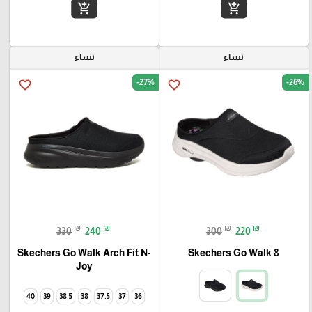
add_shopping_cart
add_shopping_cart
نساء
نساء
-27%
-26%
favorite_border
favorite_border
₪
₪
₪
₪
330
240
300
220
Skechers Go Walk Arch Fit N-
Skechers Go Walk 8
Joy
40
39
38.5
38
37.5
37
36