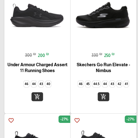
₪
₪
₪
₪
300
200
330
250
Under Armour Charged Assert
Skechers Go Run Elevate -
11 Running Shoes
Nimbus
46
44
43
40
46
45
44.5
44
43
42
41
add_shopping_cart
add_shopping_cart
-27%
-27%
favorite_border
favorite_border