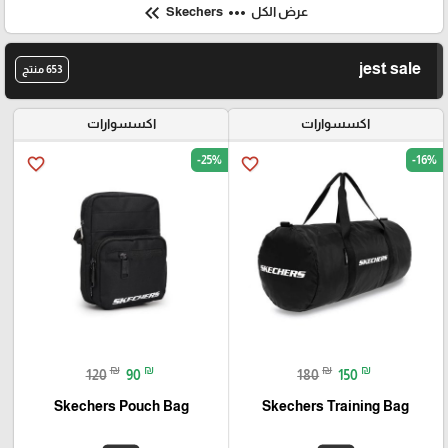
keyboard_double_arrow_left
more_horiz
عرض الكل
Skechers
jest sale
653 منتج
اكسسوارات
اكسسوارات
-25%
-16%
favorite_border
favorite_border
₪
₪
₪
₪
120
90
180
150
Skechers Pouch Bag
Skechers Training Bag