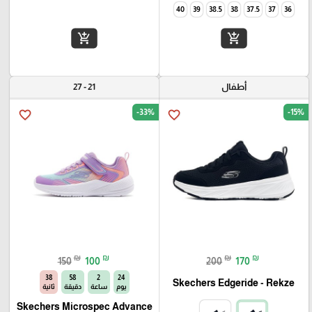
40
39
38.5
38
37.5
37
36
add_shopping_cart
add_shopping_cart
أطفال
21 - 27
-33%
-15%
favorite_border
favorite_border
₪
₪
₪
₪
150
100
200
170
36
58
2
24
Skechers Edgeride - Rekze‏
يوم
ساعة
دقيقة
ثانية
Skechers Microspec Advance