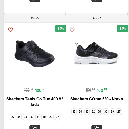
27 - 35
27 - 35
-33%
-33%
favorite_border
favorite_border
₪
₪
₪
₪
150
100
150
100
Skechers Tenis Go Run 400 V2
Skechers GOrun 650 - Norvo
kids
35
34
33
32
31
30
29
27
35
34
33
32
31
30
29
27