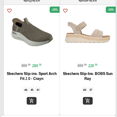
أحذيه نسائيه
أحذيه رجاليه
-26%
-26%
favorite_border
favorite_border
₪
₪
₪
₪
380
280
300
220
Skechers Slip-ins: Sport Arch
Skechers Slip-Ins: BOBS Sun
Fit 2.0 - Crayn
Ray
46
45
41
40
37
add_shopping_cart
add_shopping_cart