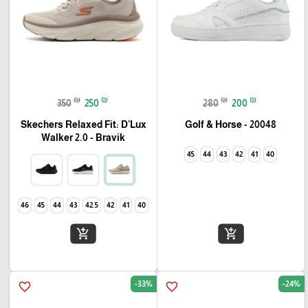
₪
₪
₪
₪
350
250
280
200
Skechers Relaxed Fit: D'Lux
Golf & Horse - 20048
Walker 2.0 - Bravik
45
44
43
42
41
40
46
45
44
43
42.5
42
41
40
add_shopping_cart
add_shopping_cart
-33%
-24%
favorite_border
favorite_border