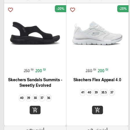
-20%
-28%
favorite_border
favorite_border
₪
₪
₪
₪
250
200
280
200
Skechers Flex Appeal 4.0‏
Skechers Sandals Summits -
Sweetly Evolved‏
41
40
39
38.5
37
40
39
38
37
36
add_shopping_cart
add_shopping_cart