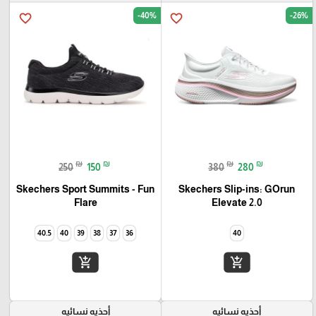
-40%
-26%
favorite_border
favorite_border
₪
₪
₪
₪
250
150
380
280
Skechers Sport Summits - Fun
Skechers Slip-ins: GOrun
Elevate 2.0
Flare‏
40.5
40
39
38
37
36
40
add_shopping_cart
add_shopping_cart
أحذيه نسائيه
أحذيه نسائيه