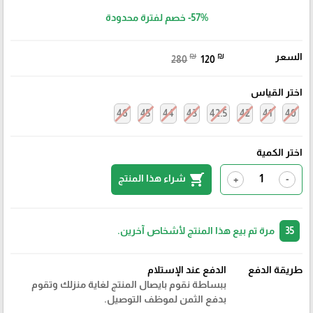
-57%
خصم لفترة محدودة
السعر
₪
₪
280
120
اختر القياس
46
45
44
43
42.5
42
41
40
اختر الكمية
shopping_cart
شراء هذا المنتج
+
-
35
مرة تم بيع هذا المنتج لأشخاص آخرين.
طريقة الدفع
الدفع عند الإستلام
ببساطة نقوم بايصال المنتج لغاية منزلك وتقوم
بدفع الثمن لموظف التوصيل.