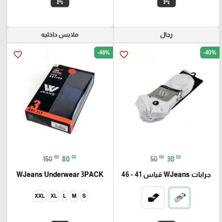
add_shopping_cart
add_shopping_cart
رجال
ملابس داخليه
-46%
-40%
favorite_border
favorite_border
₪
₪
₪
₪
150
80
50
30
جرابات WJeans قياس 41 - 46
WJeans Underwear 3PACK
XXL
XL
L
M
S