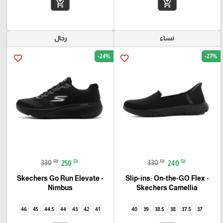
add_shopping_cart
add_shopping_cart
نساء
رجال
-24%
-27%
favorite_border
favorite_border
₪
₪
₪
₪
330
250
330
240
Skechers Go Run Elevate -
Slip-ins: On-the-GO Flex -
Camellia‏ Skechers
Nimbus
46
45
44.5
44
43
42
41
40
39
38.5
38
37.5
37