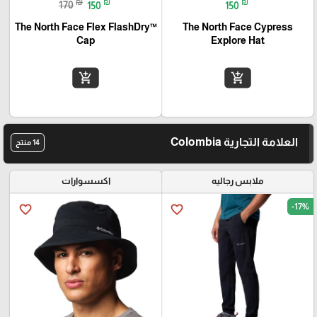
₪
₪
₪
170
150
150
The North Face Flex FlashDry™
The North Face Cypress
Cap
Explore Hat
add_shopping_cart
add_shopping_cart
العلامة التجارية Colombia
14 منتج
ملابس رجاليه
اكسسوارات
-17%
favorite_border
favorite_border