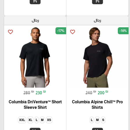
رجال
رجال
-17%
-16%
favorite_border
favorite_border
₪
₪
₪
₪
280
230
240
200
Columbia DriVenture™ Short
Columbia Alpine Chill™ Pro
Sleeve Shirt
Shirts
XXL
XL
L
M
XS
L
M
S