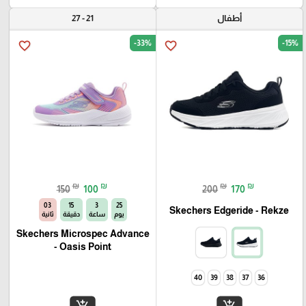
أطفال
21 - 27
-33%
-15%
favorite_border
favorite_border
₪
₪
₪
₪
150
100
200
170
02
15
3
25
Skechers Edgeride - Rekze‏
يوم
ساعة
دقيقة
ثانية
Skechers Microspec Advance
- Oasis Point
40
39
38
37
36
add_shopping_cart
add_shopping_cart