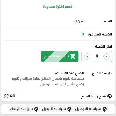
خصم لفترة محدودة
السعر
₪
160
الكمية المتوفرة
0
اختر الكمية
shopping_cart
شراء هذا المنتج
+
-
طريقة الدفع
الدفع عند الإستلام
ببساطة نقوم بايصال المنتج لغاية منزلك وتقوم
بدفع الثمن لموظف التوصيل.
qr_code
public
نسخ رابط المنتج
QR
policy
policy
policy
سياسة التوصيل
سياسة التبديل
سياسة الإلغاء