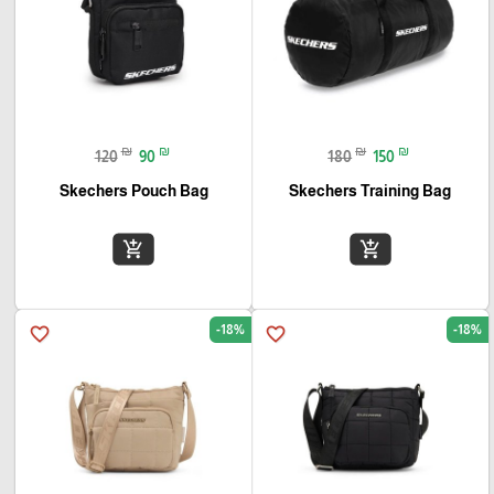
₪
₪
₪
₪
120
90
180
150
Skechers Pouch Bag
Skechers Training Bag
add_shopping_cart
add_shopping_cart
-18%
-18%
favorite_border
favorite_border