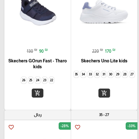
₪
₪
₪
₪
130
90
220
170
Skechers GOrun Fast - Tharo
Skechers Uno Lite kids
kids
35
34
33
32
31
30
29
28
27
26
25
24
23
22
add_shopping_cart
add_shopping_cart
27 - 35
رجال
-28%
-33%
favorite_border
favorite_border