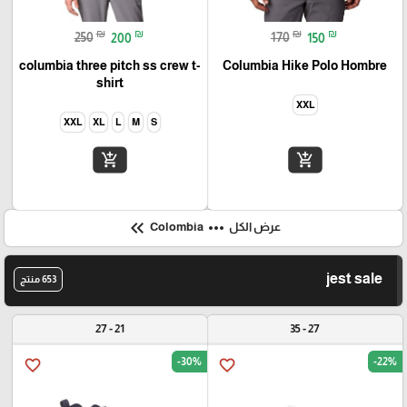
₪
₪
₪
₪
250
200
170
150
columbia three pitch ss crew t-
Columbia Hike Polo Hombre
shirt
XXL
XXL
XL
L
M
S
add_shopping_cart
add_shopping_cart
keyboard_double_arrow_left
more_horiz
عرض الكل
Colombia
jest sale
653 منتج
21 - 27
27 - 35
-30%
-22%
favorite_border
favorite_border