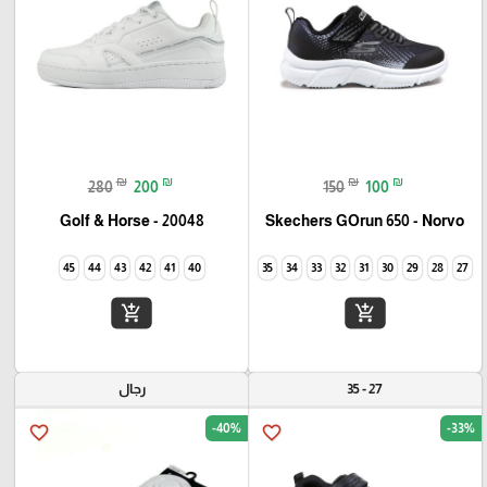
₪
₪
₪
₪
280
200
150
100
Golf & Horse - 20048
Skechers GOrun 650 - Norvo
45
44
43
42
41
40
35
34
33
32
31
30
29
28
27
add_shopping_cart
add_shopping_cart
27 - 35
رجال
-40%
-33%
favorite_border
favorite_border