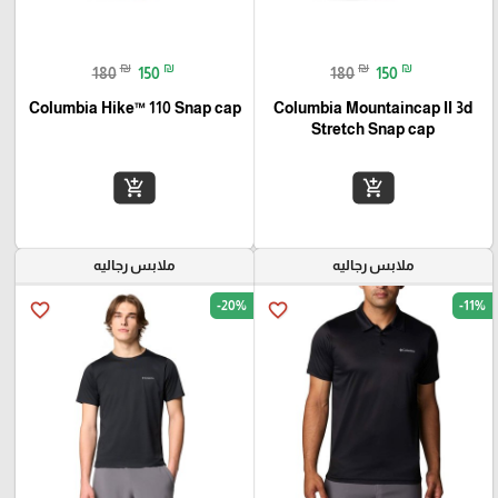
₪
₪
₪
₪
180
150
180
150
Columbia Hike™ 110 Snap cap
Columbia Mountaincap II 3d
Stretch Snap cap
add_shopping_cart
add_shopping_cart
ملابس رجاليه
ملابس رجاليه
-20%
-11%
favorite_border
favorite_border