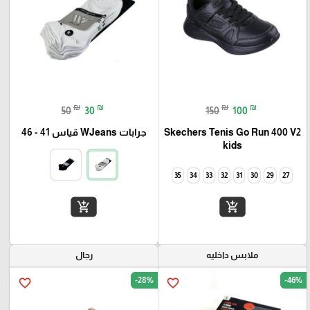
₪
₪
₪
₪
50
30
150
100
Skechers Tenis Go Run 400 V2
جرابات WJeans قياس 41 - 46
kids
35
34
33
32
31
30
29
27
add_shopping_cart
add_shopping_cart
ملابس داخليه
رجال
-28%
-46%
favorite_border
favorite_border