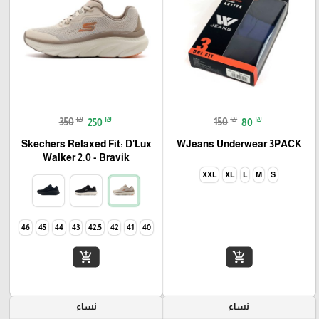
₪
₪
₪
₪
350
250
150
80
Skechers Relaxed Fit: D'Lux
WJeans Underwear 3PACK
Walker 2.0 - Bravik
XXL
XL
L
M
S
46
45
44
43
42.5
42
41
40
add_shopping_cart
add_shopping_cart
نساء
نساء