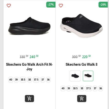
-27%
-26%
favorite_border
favorite_border
₪
₪
₪
₪
330
240
300
220
Skechers Go Walk Arch Fit N-
Skechers Go Walk 8
Joy
40
39
38.5
38
37.5
37
36
40
39
38.5
38
37.5
37
36
add_shopping_cart
add_shopping_cart