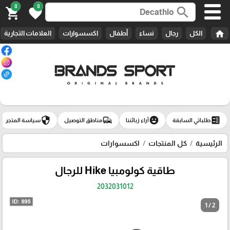
0
0
search
shopping_cart
favorite
home
الكل
رجال
نساء
أطفال
اكسسوارات
العلامات التجارية
security
commute
emoji_emotions
ballot
طلباتي السابقة
آراء زبائننا
مناطق التوصيل
سياسة المتجر
الرئيسية
كل المنتجات
اكسسوارات
طاقية كولومبيا Hike للرجال
2032031012
1 / 2