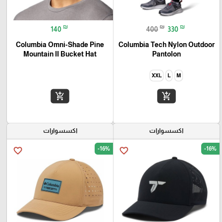
₪
₪
₪
140
400
330
Columbia Omni-Shade Pine
Columbia Tech Nylon Outdoor
Pantolon‏
Mountain II Bucket Hat
XXL
L
M
add_shopping_cart
add_shopping_cart
اكسسوارات
اكسسوارات
-16%
-16%
favorite_border
favorite_border